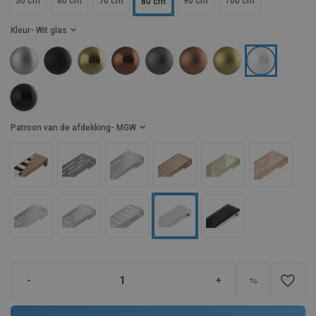
50 cm
60 cm
70 cm
90 cm
100 cm
80 cm
Kleur
- Wit glas
Patroon van de afdekking
- MGW
favorite_border
-
+