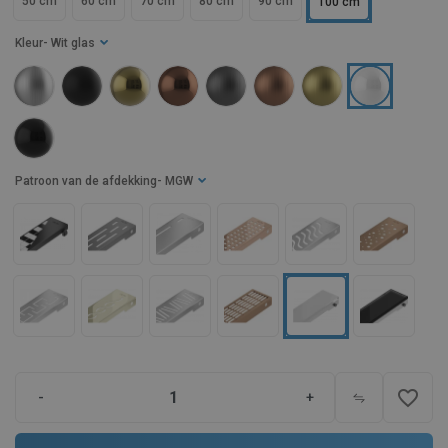
50 cm
60 cm
70 cm
80 cm
90 cm
100 cm
Kleur
- Wit glas
Patroon van de afdekking
- MGW
favorite_border
-
+