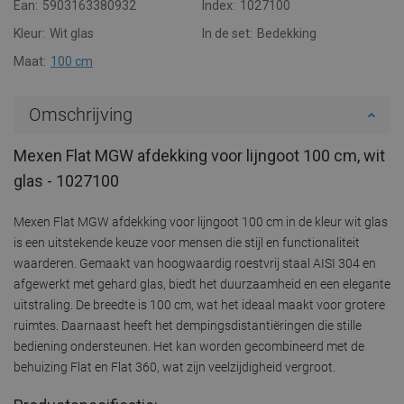
Ean:
5903163380932
Index:
1027100
Kleur:
Wit glas
In de set:
Bedekking
Maat:
100 cm
Omschrijving
Mexen Flat MGW afdekking voor lijngoot 100 cm, wit
glas - 1027100
Mexen Flat MGW afdekking voor lijngoot 100 cm in de kleur wit glas
is een uitstekende keuze voor mensen die stijl en functionaliteit
waarderen. Gemaakt van hoogwaardig roestvrij staal AISI 304 en
afgewerkt met gehard glas, biedt het duurzaamheid en een elegante
uitstraling. De breedte is 100 cm, wat het ideaal maakt voor grotere
ruimtes. Daarnaast heeft het dempingsdistantiëringen die stille
bediening ondersteunen. Het kan worden gecombineerd met de
behuizing Flat en Flat 360, wat zijn veelzijdigheid vergroot.