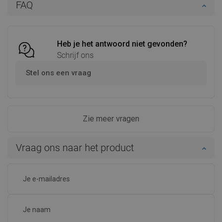
FAQ
Vergelijk
favorite_border
Favoriet
Vergelijk
favorite_border
Favoriet
Heb je het antwoord niet gevonden?
Schrijf ons
Stel ons een vraag
Zie meer vragen
Vraag ons naar het product