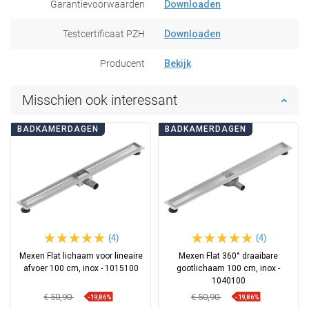
Garantievoorwaarden
Downloaden
Testcertificaat PZH
Downloaden
Producent
Bekijk
Misschien ook interessant
BADKAMERDAGEN
BADKAMERDAGEN
(4)
(4)
Mexen Flat lichaam voor lineaire
Mexen Flat 360° draaibare
afvoer 100 cm, inox - 1015100
gootlichaam 100 cm, inox -
1040100
€ 50,90
€ 50,90
-19,86%
-19,86%