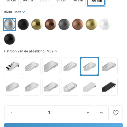
50 cm
60 cm
70 cm
80 cm
90 cm
100 cm
Kleur
- Inox
Patroon van de afdekking
- M09
favorite_border
-
+