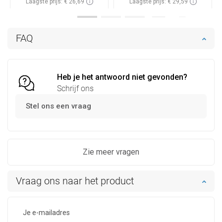
Laagste prijs: € 26,69
Laagste prijs: € 29,59
Beschikbaarheid:
Op voorraad
Beschikbaarheid:
Op voorraad
In winkelwagen
In winkelwagen
FAQ
Vergelijk
favorite_border
Favoriet
Vergelijk
favorite_border
Favoriet
Heb je het antwoord niet gevonden?
Schrijf ons
Stel ons een vraag
Zie meer vragen
Vraag ons naar het product