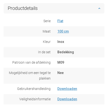
Productdetails
Serie
Flat
Maat
100 cm
Kleur
Inox
In de set
Bedekking
Patroon van de afdekking
M09
Mogelijkheid om een tegel te
Nee
plakken
Gebruikershandleiding
Downloaden
Veiligheidsinformatie
Downloaden