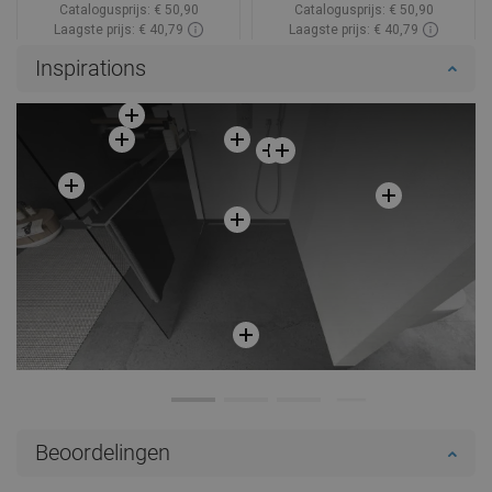
Catalogusprijs:
€ 50,90
Catalogusprijs:
€ 50,90
Laagste prijs: € 40,79
Laagste prijs: € 40,79
Beschikbaarheid:
Op voorraad
Beschikbaarheid:
Op voorraad
Inspirations
In winkelwagen
In winkelwagen
Vergelijk
favorite_border
Favoriet
Vergelijk
favorite_border
Favoriet
Beoordelingen