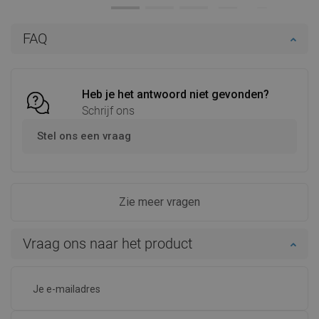
Beschikbaarheid:
Op voorraad
Beschikbaarheid:
Op voorraad
In winkelwagen
In winkelwagen
FAQ
Vergelijk
favorite_border
Favoriet
Vergelijk
favorite_border
Favoriet
Heb je het antwoord niet gevonden?
Schrijf ons
Stel ons een vraag
Zie meer vragen
Vraag ons naar het product