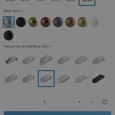
50 cm
60 cm
70 cm
80 cm
90 cm
100 cm
Kleur
- Inox
Patroon van de afdekking
- M22
favorite_border
-
+