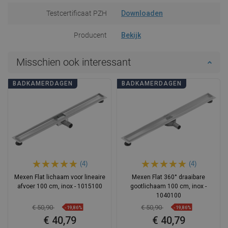
Testcertificaat PZH
Downloaden
Producent
Bekijk
Misschien ook interessant
BADKAMERDAGEN
BADKAMERDAGEN
(4)
(4)
Mexen Flat lichaam voor lineaire
Mexen Flat 360° draaibare
afvoer 100 cm, inox - 1015100
gootlichaam 100 cm, inox -
1040100
€ 50,90
€ 50,90
-19,86%
-19,86%
€ 40,79
€ 40,79