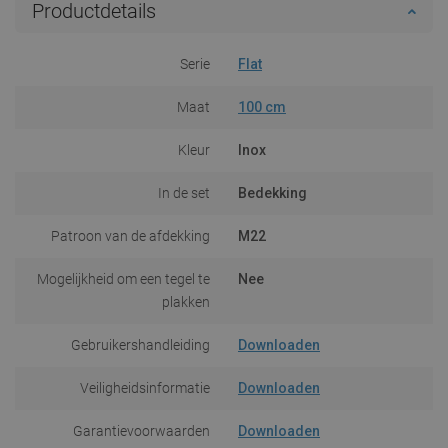
Productdetails
Serie
Flat
Maat
100 cm
Kleur
Inox
In de set
Bedekking
Patroon van de afdekking
M22
Mogelijkheid om een tegel te
Nee
plakken
Gebruikershandleiding
Downloaden
Veiligheidsinformatie
Downloaden
Garantievoorwaarden
Downloaden