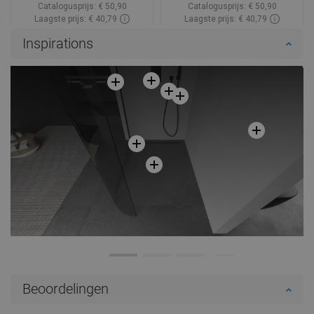
Catalogusprijs:
€ 50,90
Catalogusprijs:
€ 50,90
Laagste prijs: € 40,79
Laagste prijs: € 40,79
Beschikbaarheid:
Op voorraad
Beschikbaarheid:
Op voorraad
Inspirations
In winkelwagen
In winkelwagen
Vergelijk
favorite_border
Favoriet
Vergelijk
favorite_border
Favoriet
Beoordelingen