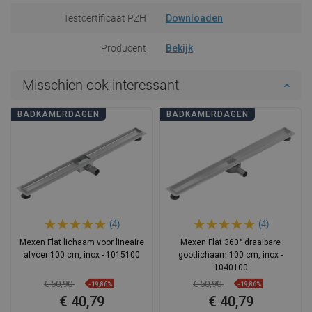
Testcertificaat PZH
Downloaden
Producent
Bekijk
Misschien ook interessant
BADKAMERDAGEN
BADKAMERDAGEN
(4)
(4)
Mexen Flat lichaam voor lineaire
Mexen Flat 360° draaibare
afvoer 100 cm, inox - 1015100
gootlichaam 100 cm, inox -
1040100
€ 50,90
€ 50,90
-19,86%
-19,86%
€ 40,79
€ 40,79