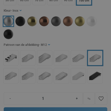
50 cm
60 cm
70 cm
80 cm
90 cm
100 cm
Kleur
- Inox
Patroon van de afdekking
- M12
favorite_border
-
+