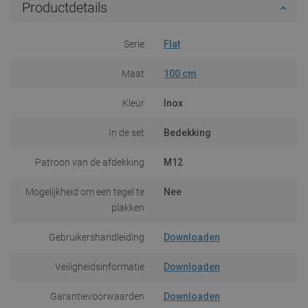
Productdetails
Serie
Flat
Maat
100 cm
Kleur
Inox
In de set
Bedekking
Patroon van de afdekking
M12
Mogelijkheid om een tegel te
Nee
plakken
Gebruikershandleiding
Downloaden
Veiligheidsinformatie
Downloaden
Garantievoorwaarden
Downloaden