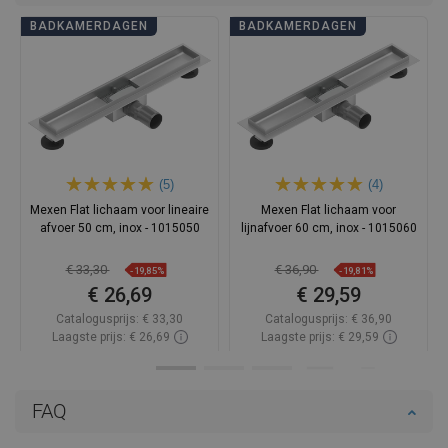
BADKAMERDAGEN
BADKAMERDAGEN
(5)
(4)
Mexen Flat lichaam voor lineaire
Mexen Flat lichaam voor
afvoer 50 cm, inox - 1015050
lijnafvoer 60 cm, inox - 1015060
€ 33,30
€ 36,90
-19,85%
-19,81%
€ 26,69
€ 29,59
Catalogusprijs:
€ 33,30
Catalogusprijs:
€ 36,90
Laagste prijs: € 26,69
Laagste prijs: € 29,59
Beschikbaarheid:
Op voorraad
Beschikbaarheid:
Op voorraad
In winkelwagen
In winkelwagen
FAQ
Vergelijk
favorite_border
Favoriet
Vergelijk
favorite_border
Favoriet