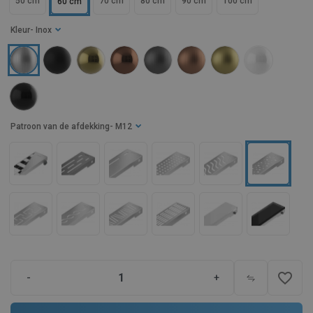
50 cm
70 cm
80 cm
90 cm
100 cm
60 cm
Kleur
- Inox
Patroon van de afdekking
- M12
favorite_border
-
+