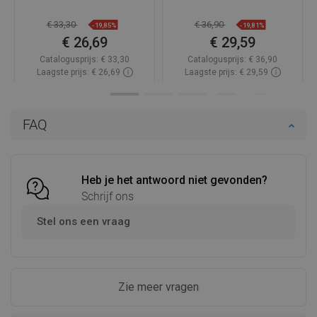
€ 33,30
€ 36,90
-19,85%
-19,81%
€ 26,69
€ 29,59
Catalogusprijs:
€ 33,30
Catalogusprijs:
€ 36,90
Laagste prijs: € 26,69
Laagste prijs: € 29,59
Beschikbaarheid:
Op voorraad
Beschikbaarheid:
Op voorraad
In winkelwagen
In winkelwagen
FAQ
Vergelijk
favorite_border
Favoriet
Vergelijk
favorite_border
Favoriet
Heb je het antwoord niet gevonden?
Schrijf ons
Stel ons een vraag
Zie meer vragen