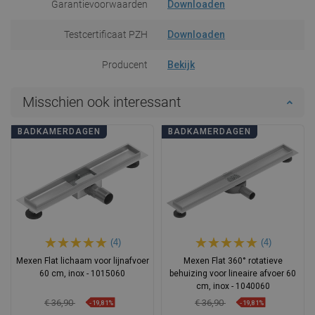
Garantievoorwaarden
Downloaden
Testcertificaat PZH
Downloaden
Producent
Bekijk
Misschien ook interessant
BADKAMERDAGEN
BADKAMERDAGEN
(4)
(4)
Mexen Flat lichaam voor lijnafvoer
Mexen Flat 360° rotatieve
60 cm, inox - 1015060
behuizing voor lineaire afvoer 60
cm, inox - 1040060
€ 36,90
€ 36,90
-19,81%
-19,81%