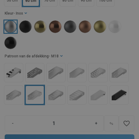
50 cm
70 cm
80 cm
90 cm
100 cm
60 cm
Kleur
- Inox
Patroon van de afdekking
- M18
favorite_border
-
+