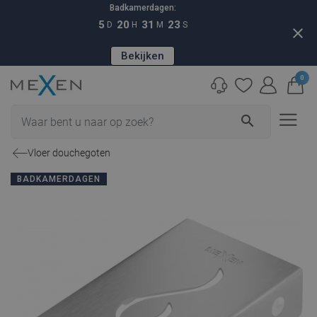
Badkamerdagen:
5
20
31
22
D
H
M
S
close
Bekijken
0
search
Vloer douchegoten
BADKAMERDAGEN