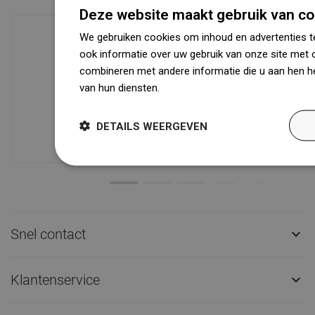
Deze website maakt gebruik van co
We gebruiken cookies om inhoud en advertenties t
ook informatie over uw gebruik van onze site met 
Beschikbaarheid van goederen
combineren met andere informatie die u aan hen he
Een modern logistiek centrum met een
van hun diensten.
Dowiedz się więcej
oppervlakte van 31.000 m² met meer
dan 68.000 palletplaatsen biedt meer
DETAILS WEERGEVEN
dan 1500.000 beschikbare producten!
Snel contact

Klantenservice
