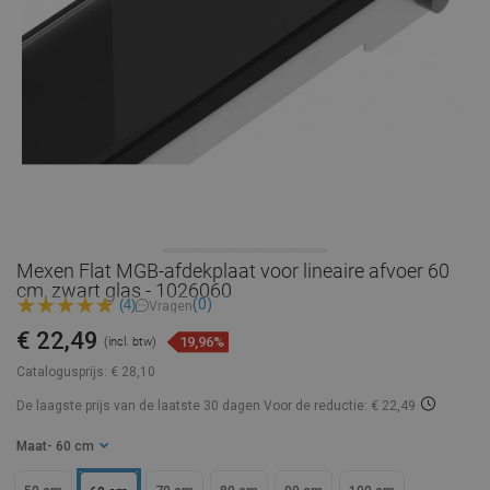
Mexen Flat MGB-afdekplaat voor lineaire afvoer 60
cm, zwart glas - 1026060
(0)
(4)
Vragen
€ 22,49
19,96%
(incl. btw)
Catalogusprijs:
€ 28,10
De laagste prijs van de laatste 30 dagen
Voor de reductie: € 22,49
Maat
- 60 cm