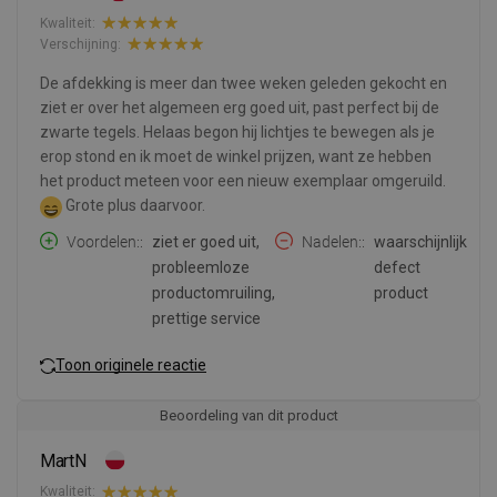
Kwaliteit:
Verschijning:
De afdekking is meer dan twee weken geleden gekocht en
ziet er over het algemeen erg goed uit, past perfect bij de
zwarte tegels. Helaas begon hij lichtjes te bewegen als je
erop stond en ik moet de winkel prijzen, want ze hebben
het product meteen voor een nieuw exemplaar omgeruild.
Grote plus daarvoor.
Voordelen:
ziet er goed uit,
Nadelen:
waarschijnlijk
probleemloze
defect
productomruiling,
product
prettige service
Toon originele reactie
Beoordeling van dit product
MartN
Kwaliteit: