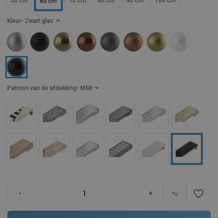
50 cm
70 cm
80 cm
90 cm
100 cm
60 cm
Kleur
- Zwart glas
Patroon van de afdekking
- MGB
favorite_border
-
+