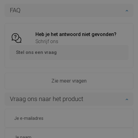
In winkelwagen
In winkelwagen
FAQ
Vergelijk
favorite_border
Favoriet
Vergelijk
favorite_border
Favoriet
Heb je het antwoord niet gevonden?
Schrijf ons
Stel ons een vraag
Zie meer vragen
Vraag ons naar het product