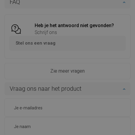
FAQ
Vergelijk
favorite_border
Favoriet
Vergelijk
favorite_border
Favoriet
Heb je het antwoord niet gevonden?
Schrijf ons
Stel ons een vraag
Zie meer vragen
Vraag ons naar het product