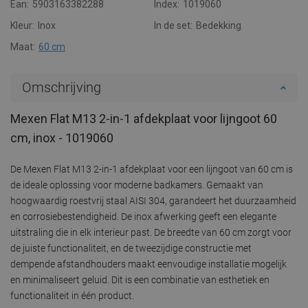
Ean:
5903163382288
Index:
1019060
Kleur:
Inox
In de set:
Bedekking
Maat:
60 cm
Omschrijving
Mexen Flat M13 2-in-1 afdekplaat voor lijngoot 60
cm, inox - 1019060
De Mexen Flat M13 2-in-1 afdekplaat voor een lijngoot van 60 cm is
de ideale oplossing voor moderne badkamers. Gemaakt van
hoogwaardig roestvrij staal AISI 304, garandeert het duurzaamheid
en corrosiebestendigheid. De inox afwerking geeft een elegante
uitstraling die in elk interieur past. De breedte van 60 cm zorgt voor
de juiste functionaliteit, en de tweezijdige constructie met
dempende afstandhouders maakt eenvoudige installatie mogelijk
en minimaliseert geluid. Dit is een combinatie van esthetiek en
functionaliteit in één product.