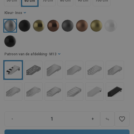
50 cm
70 cm
80 cm
90 cm
100 cm
60 cm
Kleur
- Inox
Patroon van de afdekking
- M13
favorite_border
-
+