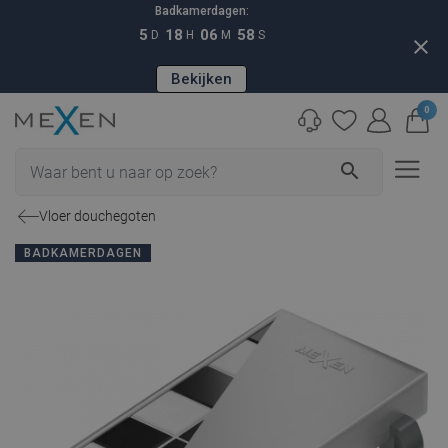
Badkamerdagen:
5
18
06
57
D
H
M
S
close
Bekijken
0
search
Vloer douchegoten
BADKAMERDAGEN