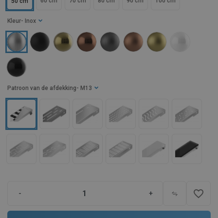
60 cm
70 cm
80 cm
90 cm
100 cm
50 cm
Kleur
- Inox
Patroon van de afdekking
- M13
favorite_border
-
+