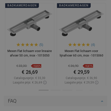
BADKAMERDAGEN
BADKAMERDAGEN
(5)
(4)
Mexen Flat lichaam voor lineaire
Mexen Flat lichaam voor
afvoer 50 cm, inox - 1015050
lijnafvoer 60 cm, inox - 1015060
€ 33,30
€ 36,90
-19,85%
-19,81%
€ 26,69
€ 29,59
Catalogusprijs:
€ 33,30
Catalogusprijs:
€ 36,90
Laagste prijs: € 26,69
Laagste prijs: € 29,59
Beschikbaarheid:
Op voorraad
Beschikbaarheid:
Op voorraad
In winkelwagen
In winkelwagen
FAQ
Vergelijk
favorite_border
Favoriet
Vergelijk
favorite_border
Favoriet