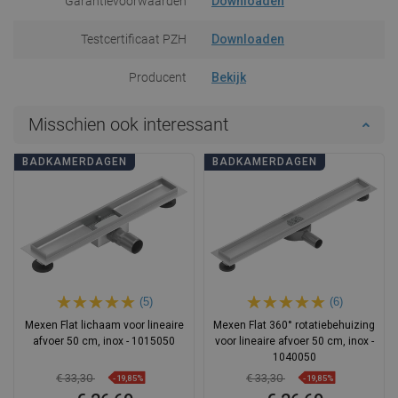
Garantievoorwaarden
Downloaden
Testcertificaat PZH
Downloaden
Producent
Bekijk
Misschien ook interessant
BADKAMERDAGEN
BADKAMERDAGEN
(5)
(6)
Mexen Flat lichaam voor lineaire
Mexen Flat 360° rotatiebehuizing
afvoer 50 cm, inox - 1015050
voor lineaire afvoer 50 cm, inox -
1040050
€ 33,30
€ 33,30
-19,85%
-19,85%