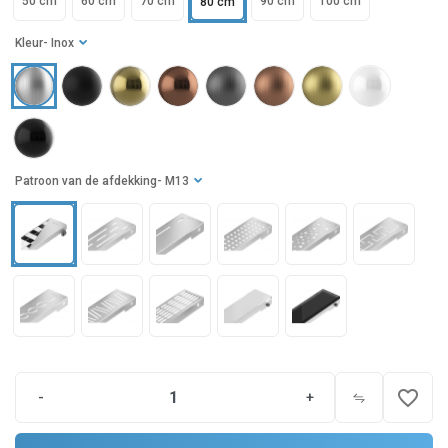
50 cm
60 cm
70 cm
90 cm
100 cm
80 cm
Kleur
- Inox
Patroon van de afdekking
- M13
favorite_border
-
+