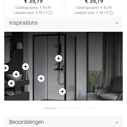
€ 35,19
€ 35,19
Catalogusprijs:
€ 43,90
Catalogusprijs:
€ 43,90
Laagste prijs: € 35,19
Laagste prijs: € 35,19
Beschikbaarheid:
Op voorraad
Beschikbaarheid:
Op voorraad
Inspirations
In winkelwagen
In winkelwagen
Vergelijk
favorite_border
Favoriet
Vergelijk
favorite_border
Favoriet
Beoordelingen