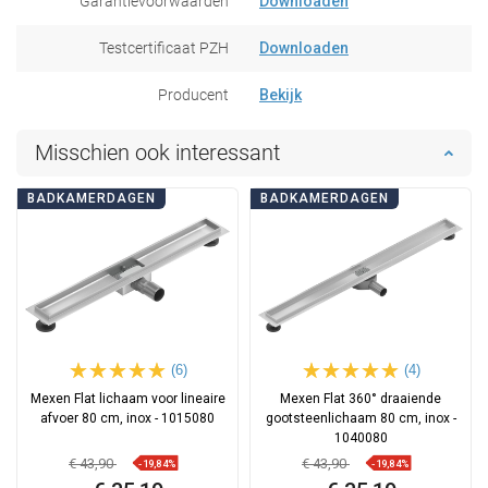
Garantievoorwaarden
Downloaden
Testcertificaat PZH
Downloaden
Producent
Bekijk
Misschien ook interessant
BADKAMERDAGEN
BADKAMERDAGEN
(6)
(4)
Mexen Flat lichaam voor lineaire
Mexen Flat 360° draaiende
afvoer 80 cm, inox - 1015080
gootsteenlichaam 80 cm, inox -
1040080
€ 43,90
€ 43,90
-19,84%
-19,84%