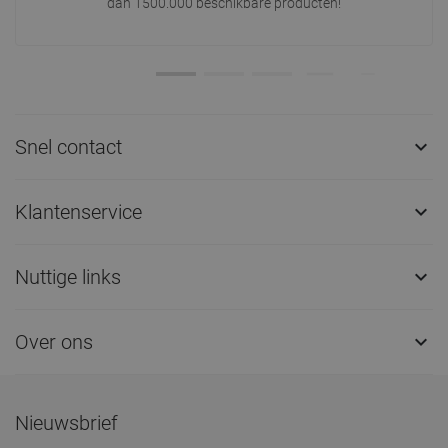
dan 1500.000 beschikbare producten!
Snel contact

Klantenservice

Nuttige links

Over ons

Nieuwsbrief