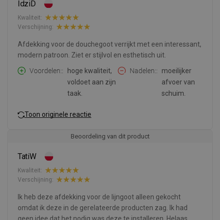
IdziD
Kwaliteit:
Verschijning:
Afdekking voor de douchegoot verrijkt met een interessant,
modern patroon. Ziet er stijlvol en esthetisch uit.
Voordelen:
hoge kwaliteit,
Nadelen:
moeilijker
voldoet aan zijn
afvoer van
taak.
schuim.
Toon originele reactie
Beoordeling van dit product
TatiW
Kwaliteit:
Verschijning:
Ik heb deze afdekking voor de lijngoot alleen gekocht
omdat ik deze in de gerelateerde producten zag. Ik had
geen idee dat het nodig was deze te installeren. Helaas