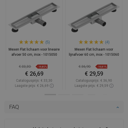
(5)
(4)
Mexen Flat lichaam voor lineaire
Mexen Flat lichaam voor
afvoer 50 cm, inox - 1015050
lijnafvoer 60 cm, inox - 1015060
€ 33,30
€ 36,90
-19,85%
-19,81%
€ 26,69
€ 29,59
Catalogusprijs:
€ 33,30
Catalogusprijs:
€ 36,90
Laagste prijs: € 26,69
Laagste prijs: € 29,59
Beschikbaarheid:
Op voorraad
Beschikbaarheid:
Op voorraad
In winkelwagen
In winkelwagen
FAQ
Vergelijk
favorite_border
Favoriet
Vergelijk
favorite_border
Favoriet