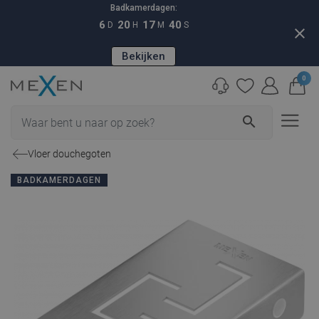
Badkamerdagen:
6
20
17
39
D
H
M
S
close
Bekijken
0
search
Vloer douchegoten
BADKAMERDAGEN