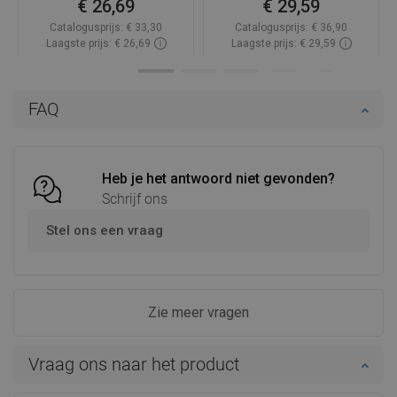
€ 26,69
€ 29,59
Catalogusprijs:
€ 33,30
Catalogusprijs:
€ 36,90
Laagste prijs: € 26,69
Laagste prijs: € 29,59
Beschikbaarheid:
Op voorraad
Beschikbaarheid:
Op voorraad
In winkelwagen
In winkelwagen
FAQ
Vergelijk
favorite_border
Favoriet
Vergelijk
favorite_border
Favoriet
Heb je het antwoord niet gevonden?
Schrijf ons
Stel ons een vraag
Zie meer vragen
Vraag ons naar het product