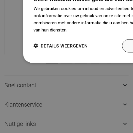
We gebruiken cookies om inhoud en advertenties t
Beschikbaarheid van goederen
ook informatie over uw gebruik van onze site met 
Een modern logistiek centrum met een
combineren met andere informatie die u aan hen he
oppervlakte van 31.000 m² met meer
van hun diensten.
Dowiedz się więcej
dan 68.000 palletplaatsen biedt meer
dan 1500.000 beschikbare producten!
DETAILS WEERGEVEN
Snel contact

Klantenservice

Nuttige links
