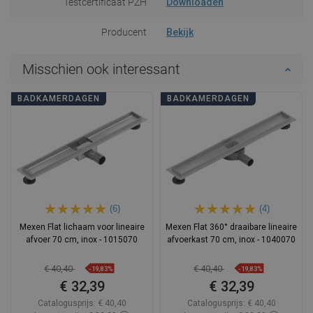
Testcertificaat PZH
Downloaden
Producent
Bekijk
Misschien ook interessant
BADKAMERDAGEN
BADKAMERDAGEN
(6)
(4)
Mexen Flat lichaam voor lineaire
Mexen Flat 360° draaibare lineaire
afvoer 70 cm, inox - 1015070
afvoerkast 70 cm, inox - 1040070
€ 40,40
€ 40,40
-19,83%
-19,83%
€ 32,39
€ 32,39
Catalogusprijs:
€ 40,40
Catalogusprijs:
€ 40,40