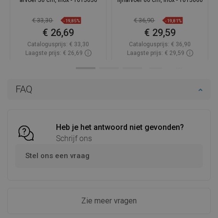
afvoer 50 cm, inox - 1015050
lijnafvoer 60 cm, inox - 1015060
€ 33,30
€ 36,90
-19,85%
-19,81%
€ 26,69
€ 29,59
Catalogusprijs:
€ 33,30
Catalogusprijs:
€ 36,90
Laagste prijs: € 26,69
Laagste prijs: € 29,59
Beschikbaarheid:
Op voorraad
Beschikbaarheid:
Op voorraad
In winkelwagen
In winkelwagen
FAQ
Vergelijk
favorite_border
Favoriet
Vergelijk
favorite_border
Favoriet
Heb je het antwoord niet gevonden?
Schrijf ons
Stel ons een vraag
Zie meer vragen