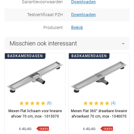
Garantievoorwaarden
Downloaden
Testcertificaat PZH
Downloaden
Producent
Bekijk
Misschien ook interessant
BADKAMERDAGEN
BADKAMERDAGEN
(6)
(4)
Mexen Flat lichaam voor lineaire
Mexen Flat 360° draaibare lineaire
afvoer 70 cm, inox - 1015070
afvoerkast 70 cm, inox - 1040070
€ 40,40
€ 40,40
-19,83%
-19,83%