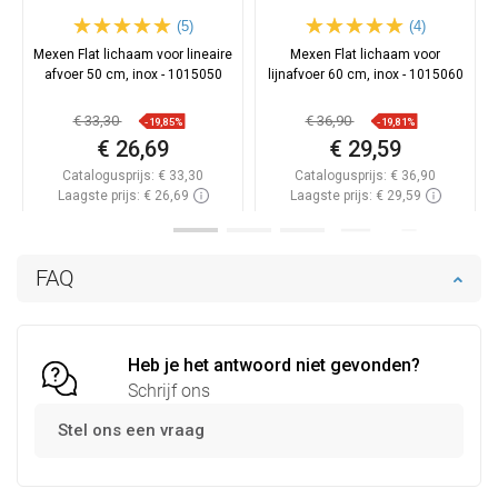
(5)
(4)
Mexen Flat lichaam voor lineaire
Mexen Flat lichaam voor
afvoer 50 cm, inox - 1015050
lijnafvoer 60 cm, inox - 1015060
€ 33,30
€ 36,90
-19,85%
-19,81%
€ 26,69
€ 29,59
Catalogusprijs:
€ 33,30
Catalogusprijs:
€ 36,90
Laagste prijs: € 26,69
Laagste prijs: € 29,59
Beschikbaarheid:
Op voorraad
Beschikbaarheid:
Op voorraad
In winkelwagen
In winkelwagen
FAQ
Vergelijk
favorite_border
Favoriet
Vergelijk
favorite_border
Favoriet
Heb je het antwoord niet gevonden?
Schrijf ons
Stel ons een vraag