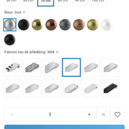
50 cm
60 cm
80 cm
90 cm
100 cm
70 cm
Kleur
- Inox
Patroon van de afdekking
- M08
favorite_border
-
+