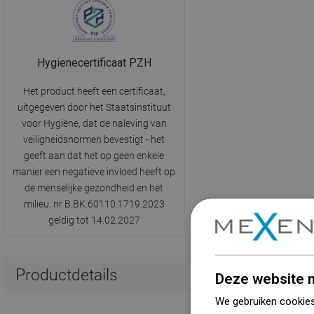
Hygienecertificaat PZH
Het product heeft een certificaat,
uitgegeven door het Staatsinstituut
voor Hygiëne, dat de naleving van
veiligheidsnormen bevestigt - het
geeft aan dat het op geen enkele
manier een negatieve invloed heeft op
de menselijke gezondheid en het
milieu. nr B.BK.60110.1719.2023
geldig tot 14.02.2027
Productdetails
Deze website m
We gebruiken cookies