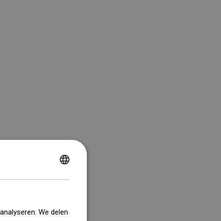
POLISH
CZECH
GERMAN
 analyseren. We delen
ENGLISH