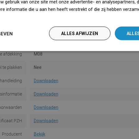
Serie
Flat
uw gebruik van onze site met onze advertentie- en analysepartners, 
e informatie die u aan hen heeft verstrekt of die zij hebben verzam
Maat
80 cm
iedz się więcej
Kleur
Inox
GEVEN
ALLES AFWIJZEN
ALLE
In de set
Bedekking
e afdekking
M08
l te plakken
Nee
handleiding
Downloaden
dsinformatie
Downloaden
oorwaarden
Downloaden
tificaat PZH
Downloaden
Producent
Bekijk