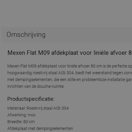
Omschrijving
Mexen Flat M09 afdekplaat voor liniële afvoer 
Mexen Flat M09 afdekplaat voor liniële afvoer 80 cm is de perfect
hoogwaardig roestvrij staal AISI 304, biedt het weerstand tegen corro
met dempingselementen, die een stille en probleemloze installatie gara
inrichten van de douche-ruimte.
Productspecificatie:
Materiaal: Roestvrij staal AISI 304
Afwerking: Inox
Breedte: 80 cm
Afdekplaat met dempingselementen