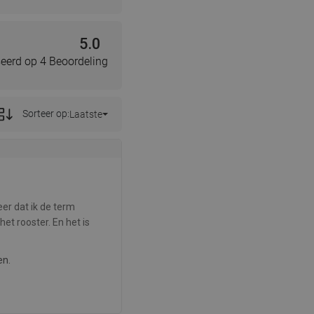
5.0
eerd op 4 Beoordeling
Sorteer op:
Laatste
er dat ik de term
et rooster. En het is
en.