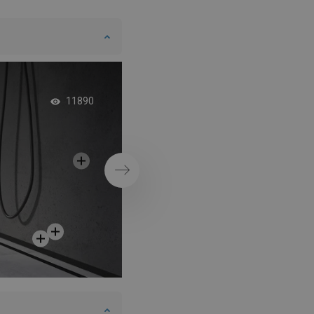
SWEDISH
FINNISH
PORTUGUESE
CROATIAN
Elegante, glazen lij
11890
GREEK
SLOVENIAN
Volgende