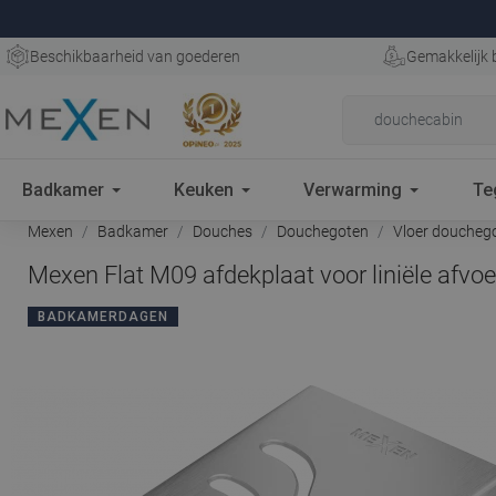
Beschikbaarheid van goederen
Gemakkelijk 
Badkamer
Keuken
Verwarming
Te
Mexen
Badkamer
Douches
Douchegoten
Vloer doucheg
Mexen Flat M09 afdekplaat voor liniële afvoe
BADKAMERDAGEN