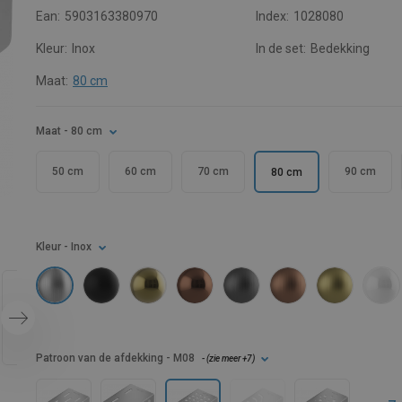
Ean:
5903163380970
Index:
1028080
Kleur:
Inox
In de set:
Bedekking
Maat:
80 cm
Maat
- 80 cm
50 cm
60 cm
70 cm
90 cm
80 cm
Kleur
- Inox
Patroon van de afdekking
- M08
- (
zie meer
+7
)