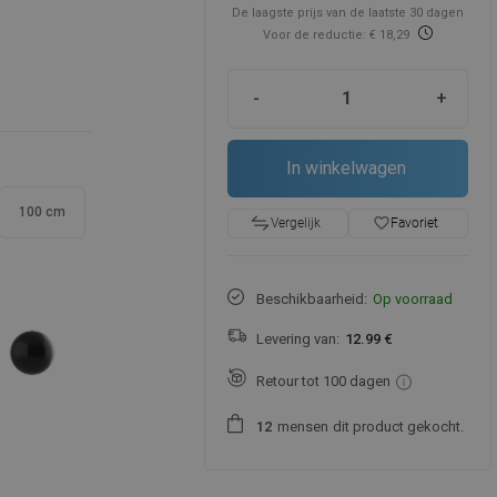
De laagste prijs van de laatste 30 dagen
Voor de reductie: € 18,29
-
+
In winkelwagen
100 cm
favorite_border
Favoriet
Vergelijk
Beschikbaarheid:
Op voorraad
Levering van:
12.99 €
Retour tot 100 dagen
mensen
dit product gekocht.
1
2