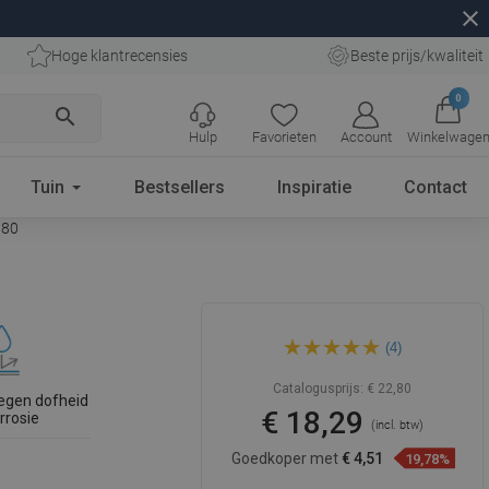
close
Hoge klantrecensies
Beste prijs/kwaliteit
0
search
Hulp
Favorieten
Account
Winkelwage
Tuin
Bestsellers
Inspiratie
Contact
080
Mexen Flat M09 afdekplaat
(4)
voor liniële afvoer 80 cm, inox
- 1028080
Catalogusprijs:
€ 22,80
egen dofheid
€ 18,29
rrosie
(incl. btw)
Goedkoper met
€ 4,51
19,78%