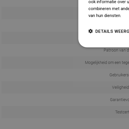
ook informatie over 
combineren met ander
van hun diensten.
Dow
DETAILS WEER
Patroon van d
Mogelijkheid om een tege
Gebruikers
Veilighei
Garantiev
Testcer