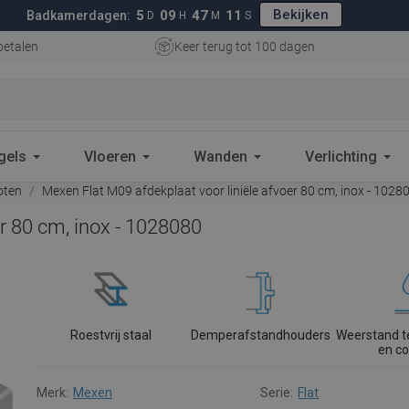
Bekijken
5
09
47
10
Badkamerdagen:
D
H
M
S
betalen
Keer terug tot 100 dagen
gels
Vloeren
Wanden
Verlichting
oten
Mexen Flat M09 afdekplaat voor liniële afvoer 80 cm, inox - 1028
r 80 cm, inox - 1028080
Roestvrij staal
Demperafstandhouders
Weerstand t
en co
Merk:
Mexen
Serie:
Flat