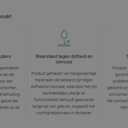
bruikt
uders
Weerstand tegen dofheid en
1
corrosie
garanderen
Product 
Product gemaakt van hoogwaardige
ie van de
garanti
materialen die bestand zijn tegen
voor een
problem
dofheid en corrosie, waardoor het zijn
 voorkomen
gekochte pr
aantrekkelijke uiterlijk en
de behuizing
om contact
functionaliteit behoudt gedurende
 geluid dat
het contactf
lange tijd van gebruik, ongeacht het
irect op de
het
vochtigheidsniveau in de kamer.