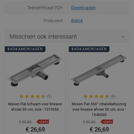
Testcertificaat PZH
Downloaden
Producent
Bekijk
Misschien ook interessant
BADKAMERDAGEN
BADKAMERDAGEN
(5)
(6)
Mexen Flat lichaam voor lineaire
Mexen Flat 360° rotatiebehuizing
afvoer 50 cm, inox - 1015050
voor lineaire afvoer 50 cm, inox -
1040050
€ 33,30
€ 33,30
-19,85%
-19,85%
€ 26,69
€ 26,69