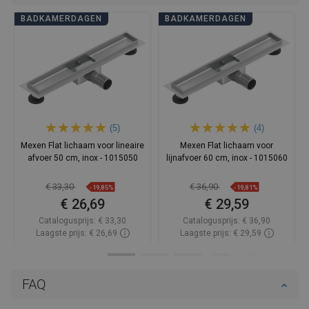
BADKAMERDAGEN
BADKAMERDAGEN
(5)
(4)
Mexen Flat lichaam voor lineaire
Mexen Flat lichaam voor
afvoer 50 cm, inox - 1015050
lijnafvoer 60 cm, inox - 1015060
€ 33,30
€ 36,90
-19,85%
-19,81%
€ 26,69
€ 29,59
Catalogusprijs:
€ 33,30
Catalogusprijs:
€ 36,90
Laagste prijs: € 26,69
Laagste prijs: € 29,59
Beschikbaarheid:
Op voorraad
Beschikbaarheid:
Op voorraad
In winkelwagen
In winkelwagen
FAQ
Vergelijk
favorite_border
Favoriet
Vergelijk
favorite_border
Favoriet