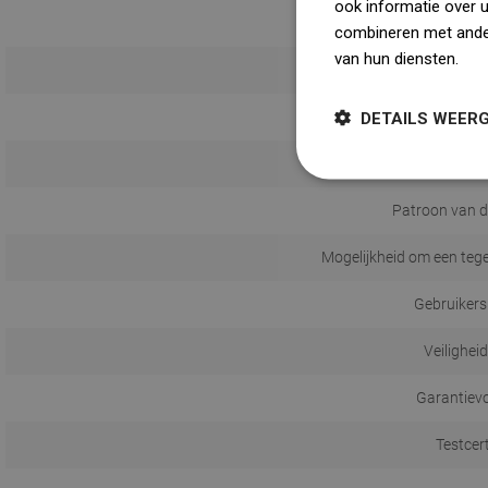
ook informatie over 
combineren met ander
van hun diensten.
Dow
DETAILS WEER
Patroon van d
Mogelijkheid om een tege
Gebruikers
Veilighei
Garantiev
Testcer