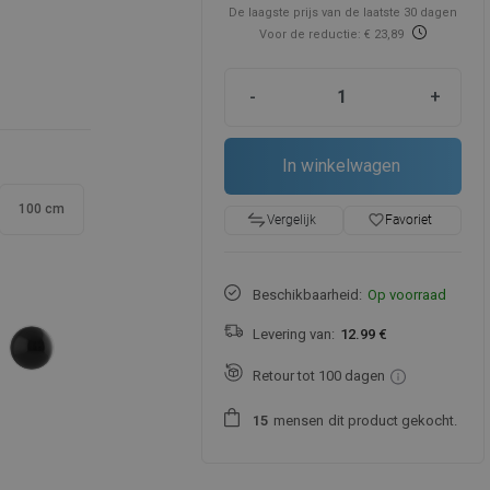
De laagste prijs van de laatste 30 dagen
Voor de reductie: € 23,89
-
+
In winkelwagen
100 cm
favorite_border
Favoriet
Vergelijk
Beschikbaarheid:
Op voorraad
Levering van:
12.99 €
Retour tot 100 dagen
mensen
dit product gekocht.
1
5