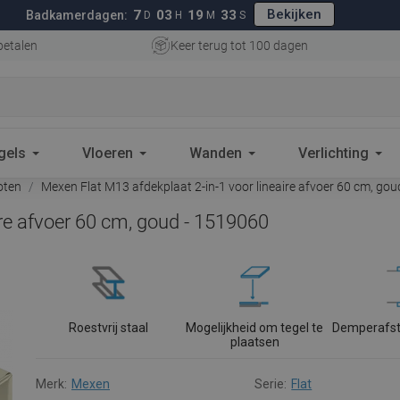
Bekijken
7
03
19
31
Badkamerdagen:
D
H
M
S
betalen
Keer terug tot 100 dagen
gels
Vloeren
Wanden
Verlichting
oten
Mexen Flat M13 afdekplaat 2-in-1 voor lineaire afvoer 60 cm, go
ire afvoer 60 cm, goud - 1519060
Roestvrij staal
Mogelijkheid om tegel te
Demperafs
plaatsen
Merk:
Mexen
Serie:
Flat