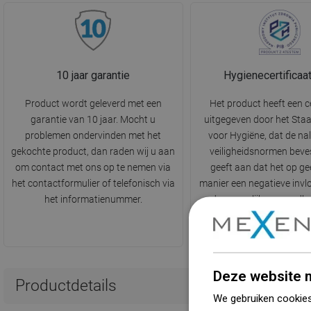
10 jaar garantie
Hygienecertificaa
Product wordt geleverd met een
Het product heeft een ce
garantie van 10 jaar. Mocht u
uitgegeven door het Staa
problemen ondervinden met het
voor Hygiëne, dat de na
gekochte product, dan raden wij u aan
veiligheidsnormen beves
om contact met ons op te nemen via
geeft aan dat het op ge
het contactformulier of telefonisch via
manier een negatieve invl
het informatienummer.
de menselijke gezondhe
milieu. nr B.BK.60110.
geldig tot 14.02.
Deze website m
Productdetails
We gebruiken cookies