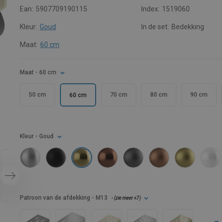
Ean:
5907709190115
Index:
1519060
Kleur:
Goud
In de set:
Bedekking
Maat:
60 cm
Maat
- 60 cm
50 cm
70 cm
80 cm
90 cm
60 cm
Kleur
- Goud
Patroon van de afdekking
- M13
- (
zie meer
+7
)