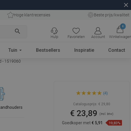
close
Hoge klantrecensies
Beste prijs/kwaliteit
0
search
Hulp
Favorieten
Account
Winkelwage
Tuin
Bestsellers
Inspiratie
Contact
ud - 1519060
Mexen Flat M13 afdekplaat 2-
(4)
in-1 voor lineaire afvoer 60
cm, goud - 1519060
Catalogusprijs:
€ 29,80
tandhouders
€ 23,89
(incl. btw)
Goedkoper met
€ 5,91
19,83%