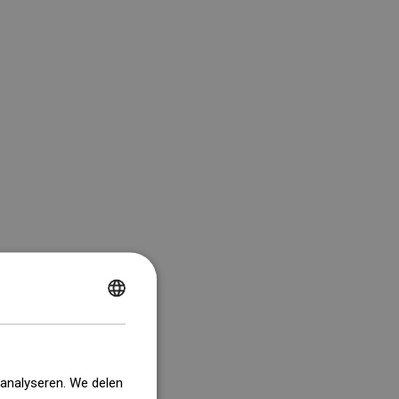
POLISH
CZECH
GERMAN
 analyseren. We delen
ENGLISH