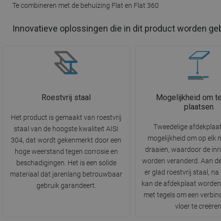
Te combineren met de behuizing Flat en Flat 360
Innovatieve oplossingen die in dit product worden ge
Roestvrij staal
Mogelijkheid om te
plaatsen
Het product is gemaakt van roestvrij
Tweedelige afdekplaa
staal van de hoogste kwaliteit AISI
mogelijkheid om op elk
304, dat wordt gekenmerkt door een
draaien, waardoor de inr
hoge weerstand tegen corrosie en
worden veranderd. Aan de
beschadigingen. Het is een solide
er glad roestvrij staal, n
materiaal dat jarenlang betrouwbaar
kan de afdekplaat worde
gebruik garandeert.
met tegels om een verbin
vloer te creëren