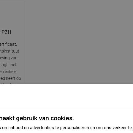
t PZH
rtificaat,
tsinstituut
leving van
tigt - het
en enkele
oed heeft op
id en het
1719.2023
2027
aakt gebruik van cookies.
 om inhoud en advertenties te personaliseren en om ons verkeer te