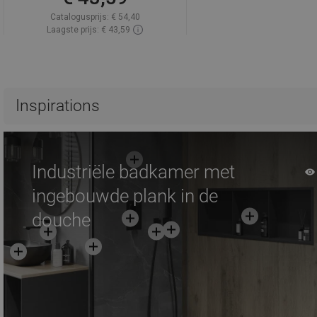
Catalogusprijs:
€ 54,40
Laagste prijs: € 43,59
Beschikbaarheid:
Op voorraad
In winkelwagen
Vergelijk
favorite_border
Favoriet
Inspirations
Industriële badkamer met
ingebouwde plank in de
douche