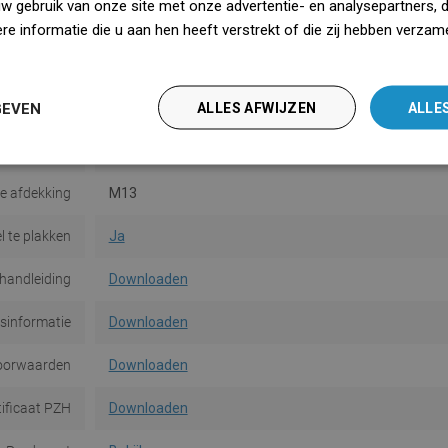
uw gebruik van onze site met onze advertentie- en analysepartners, 
Serie
Flat
e informatie die u aan hen heeft verstrekt of die zij hebben verzam
iedz się więcej
Maat
60 cm
GEVEN
Kleur
Goud
ALLES AFWIJZEN
ALLE
In de set
Bedekking
e afdekking
M13
l te plakken
Ja
handleiding
Downloaden
dsinformatie
Downloaden
oorwaarden
Downloaden
tificaat PZH
Downloaden