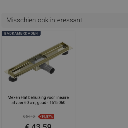
Misschien ook interessant
BADKAMERDAGEN
Mexen Flat behuizing voor lineaire
afvoer 60 cm, goud - 1515060
€ 54,40
-19,87%
€ 43,59