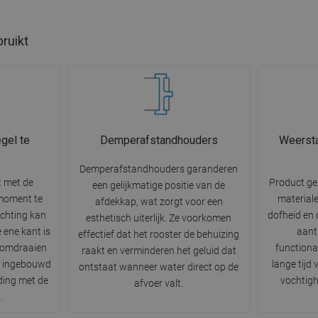
bruikt
gel te
Demperafstandhouders
Weersta
Demperafstandhouders garanderen
t met de
Product g
een gelijkmatige positie van de
 moment te
materiale
afdekkap, wat zorgt voor een
ichting kan
dofheid en 
esthetisch uiterlijk. Ze voorkomen
 ene kant is
aantr
effectief dat het rooster de behuizing
a omdraaien
functiona
raakt en verminderen het geluid dat
n ingebouwd
lange tijd
ontstaat wanneer water direct op de
ding met de
vochtigh
afvoer valt.
.