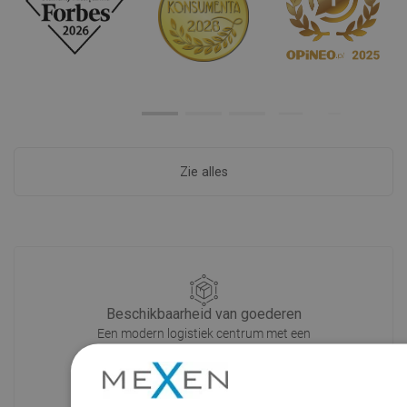
Zie alles
Beschikbaarheid van goederen
Een modern logistiek centrum met een
oppervlakte van 31.000 m² met meer
dan 68.000 palletplaatsen biedt meer
dan 1500.000 beschikbare producten!