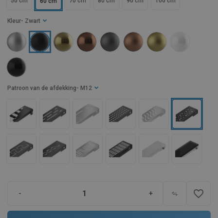
50 cm
70 cm
80 cm
90 cm
100 cm
60 cm
Kleur
- Zwart
Patroon van de afdekking
- M12
favorite_border
-
+