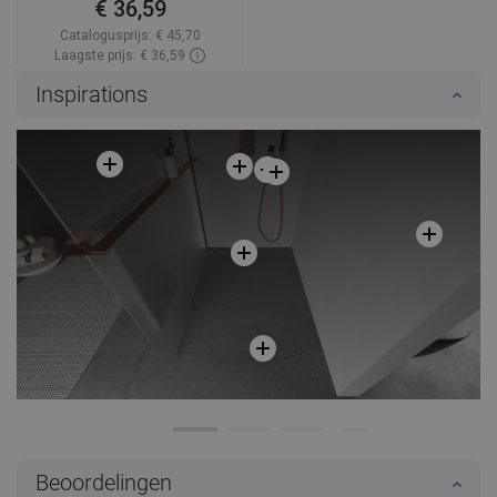
€ 36,59
Catalogusprijs:
€ 45,70
Laagste prijs: € 36,59
Beschikbaarheid:
Op voorraad
Inspirations
In winkelwagen
Vergelijk
favorite_border
Favoriet
Beoordelingen