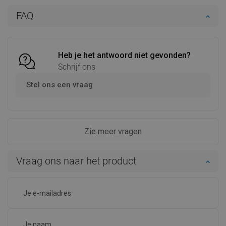
In winkelwagen
In winkelwagen
FAQ
Vergelijk
favorite_border
Favoriet
Vergelijk
favorite_border
Favoriet
Heb je het antwoord niet gevonden?
Schrijf ons
Stel ons een vraag
Zie meer vragen
Vraag ons naar het product