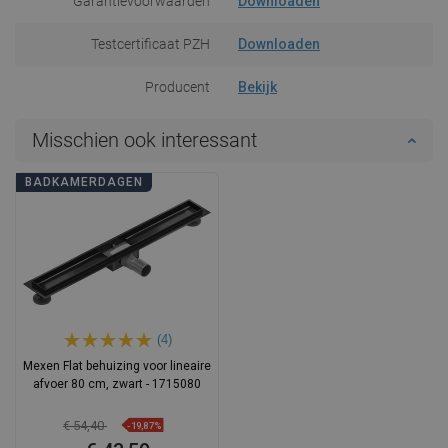
Garantievoorwaarden
Downloaden
Testcertificaat PZH
Downloaden
Producent
Bekijk
Misschien ook interessant
BADKAMERDAGEN
(4)
Mexen Flat behuizing voor lineaire
afvoer 80 cm, zwart - 1715080
€ 54,40
-19,87%