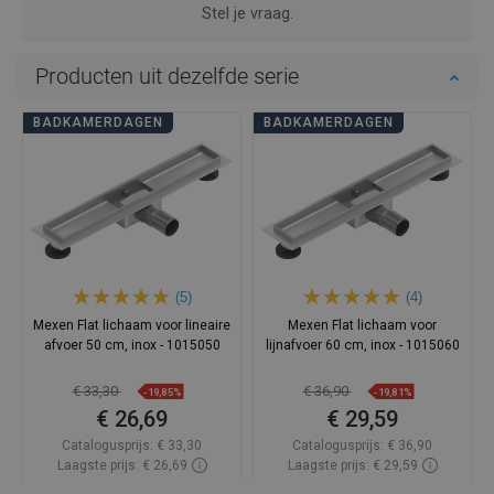
Stel je vraag.
Producten uit dezelfde serie
BADKAMERDAGEN
BADKAMERDAGEN
(5)
(4)
Mexen Flat lichaam voor lineaire
Mexen Flat lichaam voor
afvoer 50 cm, inox - 1015050
lijnafvoer 60 cm, inox - 1015060
€ 33,30
€ 36,90
-19,85%
-19,81%
€ 26,69
€ 29,59
Catalogusprijs:
€ 33,30
Catalogusprijs:
€ 36,90
Laagste prijs: € 26,69
Laagste prijs: € 29,59
Beschikbaarheid:
Op voorraad
Beschikbaarheid:
Op voorraad