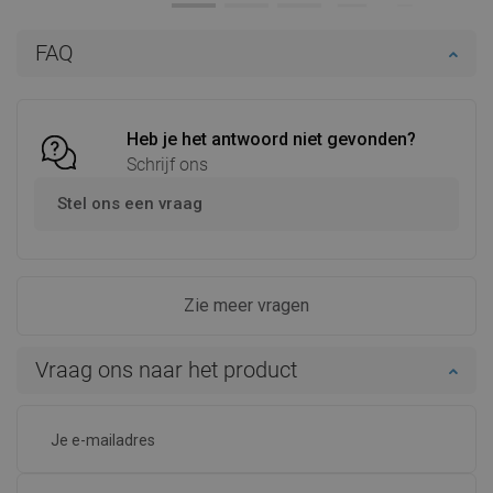
In winkelwagen
In winkelwagen
FAQ
Vergelijk
favorite_border
Favoriet
Vergelijk
favorite_border
Favoriet
Heb je het antwoord niet gevonden?
Schrijf ons
Stel ons een vraag
Zie meer vragen
Vraag ons naar het product