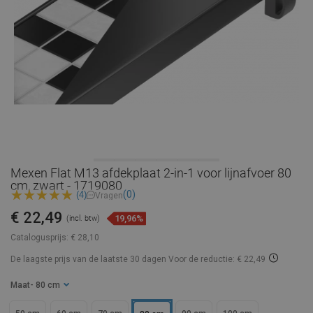
Mexen Flat M13 afdekplaat 2-in-1 voor lijnafvoer 80
cm, zwart - 1719080
(0)
(4)
Vragen
€ 22,49
19,96%
(incl. btw)
Catalogusprijs:
€ 28,10
De laagste prijs van de laatste 30 dagen
Voor de reductie: € 22,49
Maat
- 80 cm