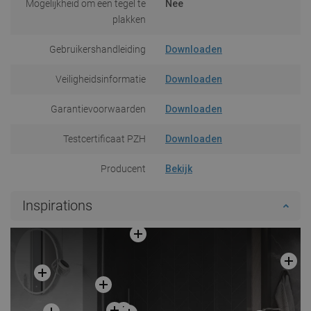
Mogelijkheid om een tegel te
Nee
plakken
Gebruikershandleiding
Downloaden
Veiligheidsinformatie
Downloaden
Garantievoorwaarden
Downloaden
Testcertificaat PZH
Downloaden
Producent
Bekijk
Inspirations