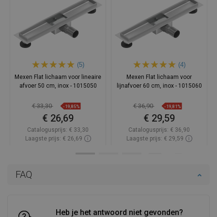
(5)
(4)
Mexen Flat lichaam voor lineaire
Mexen Flat lichaam voor
afvoer 50 cm, inox - 1015050
lijnafvoer 60 cm, inox - 1015060
€ 33,30
€ 36,90
-19,85%
-19,81%
€ 26,69
€ 29,59
Catalogusprijs:
€ 33,30
Catalogusprijs:
€ 36,90
Laagste prijs: € 26,69
Laagste prijs: € 29,59
Beschikbaarheid:
Op voorraad
Beschikbaarheid:
Op voorraad
In winkelwagen
In winkelwagen
FAQ
Vergelijk
favorite_border
Favoriet
Vergelijk
favorite_border
Favoriet
Heb je het antwoord niet gevonden?