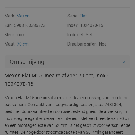
Merk:
Mexen
Serie:
Flat
Ean:
5903163386323
Index:
1024070-15
Kleur:
Inox
In de set:
Set
Maat:
70 cm
Draaibare sifon:
Nee
Omschrijving
Mexen Flat M15 lineaire afvoer 70 cm, inox -
1024070-15
Mexen Flat M15 lineaire afvoer is de ideale oplossing voor moderne
badkamers. Gemaakt van hoogwaardig roestvrij staal AISI 304,
biedt het duurzaamheid en corrosiebestendigheid. De afwerking in
inox voegt elegantie toe aan elk interieur. Met een breedte van 70 cm
en een montagediepte van 52 mm, is het geschikt voor verschillende
ruimtes. De hoge doorstroomcapaciteit van 50 l/min garandeert