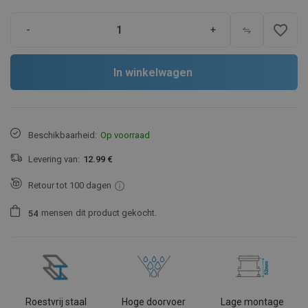
favorite_border
-
+
In winkelwagen
Beschikbaarheid:
Op voorraad
Levering van:
12.99 €
Retour tot 100 dagen
mensen
dit product gekocht.
5
4
Roestvrij staal
Hoge doorvoer
Lage montage