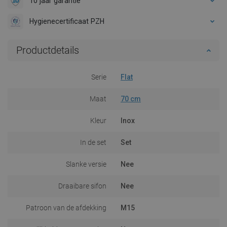
10 jaar garantie
Hygienecertificaat PZH
Productdetails
Serie
Flat
Maat
70 cm
Kleur
Inox
In de set
Set
Slanke versie
Nee
Draaibare sifon
Nee
Patroon van de afdekking
M15