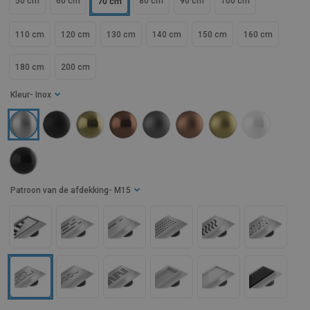
50 cm
60 cm
80 cm
90 cm
100 cm
70 cm
110 cm
120 cm
130 cm
140 cm
150 cm
160 cm
180 cm
200 cm
Kleur
- Inox
Patroon van de afdekking
- M15