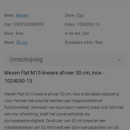
Merk:
Mexen
Serie:
Flat
Ean:
5903163386309
Index:
1024050-15
Kleur:
Inox
In de set:
Set
Maat:
50 cm
Draaibare sifon:
Nee
Omschrijving
Mexen Flat M15 lineaire afvoer 50 cm, inox -
1024050-15
Mexen Flat M15 lineaire afvoer 50 cm, inox is de ideale oplossing
voor mensen die waarde hechten aan hoge kwaliteit en
functionaliteit. Gemaakt van duurzaam roestvrij staal AISI 304 met
een inox afwerking, biedt het zowel esthetiek als
corrosiebestendigheid. De afvoer van 50 cm breed en een
installatiediepte van 52 mm biedt een doorvoercapaciteit van 50