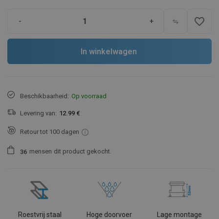
favorite_border
-
+
In winkelwagen
Beschikbaarheid:
Op voorraad
Levering van:
12.99 €
Retour tot 100 dagen
mensen
dit product gekocht.
3
6
Roestvrij staal
Hoge doorvoer
Lage montage