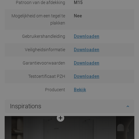
Patroon van de afdekking
M15
Mogelijkheid om een tegel te
Nee
plakken
Gebruikershandleiding
Downloaden
Veiligheidsinformatie
Downloaden
Garantievoorwaarden
Downloaden
Testcertificaat PZH
Downloaden
Producent
Bekijk
Inspirations