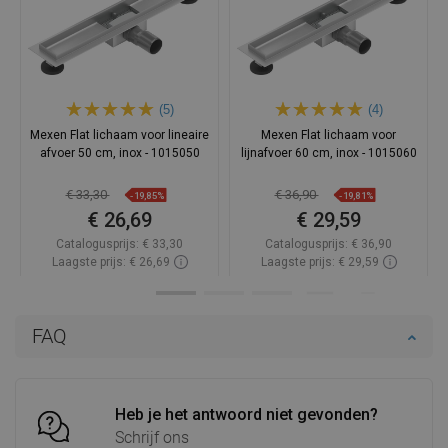
(5)
(4)
Mexen Flat lichaam voor lineaire
Mexen Flat lichaam voor
afvoer 50 cm, inox - 1015050
lijnafvoer 60 cm, inox - 1015060
€ 33,30
€ 36,90
-19,85%
-19,81%
€ 26,69
€ 29,59
Catalogusprijs:
€ 33,30
Catalogusprijs:
€ 36,90
Laagste prijs: € 26,69
Laagste prijs: € 29,59
Beschikbaarheid:
Op voorraad
Beschikbaarheid:
Op voorraad
In winkelwagen
In winkelwagen
FAQ
Vergelijk
favorite_border
Favoriet
Vergelijk
favorite_border
Favoriet
Heb je het antwoord niet gevonden?
Schrijf ons