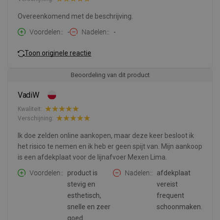
Overeenkomend met de beschrijving.
Voordelen:
-
Nadelen:
-
Toon originele reactie
Beoordeling van dit product
VadiW
Kwaliteit:
Verschijning:
Ik doe zelden online aankopen, maar deze keer besloot ik
het risico te nemen en ik heb er geen spijt van. Mijn aankoop
is een afdekplaat voor de lijnafvoer Mexen Lima.
Voordelen:
product is
Nadelen:
afdekplaat
stevig en
vereist
esthetisch,
frequent
snelle en zeer
schoonmaken.
goed