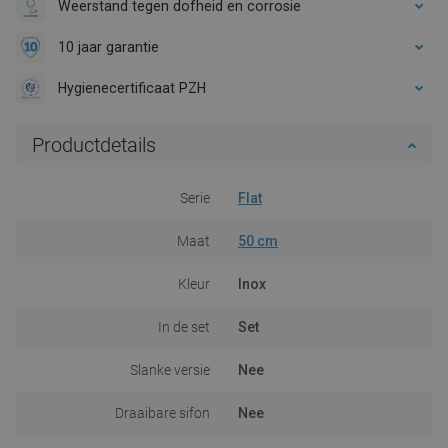
Weerstand tegen dofheid en corrosie
10 jaar garantie
Hygienecertificaat PZH
Productdetails
Serie
Flat
Maat
50 cm
Kleur
Inox
In de set
Set
Slanke versie
Nee
Draaibare sifon
Nee