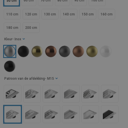
60 cm
70 cm
80 cm
90 cm
100 cm
50 cm
110 cm
120 cm
130 cm
140 cm
150 cm
160 cm
180 cm
200 cm
Kleur
- Inox
Patroon van de afdekking
- M15