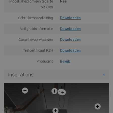
Mogelijkheid om een tegel te
Nee
plakken
Gebruikershandleiding
Downloaden
Veiligheidsinformatie
Downloaden
Garantievoorwaarden
Downloaden
Testcertificaat PZH
Downloaden
Producent
Bekijk
Inspirations