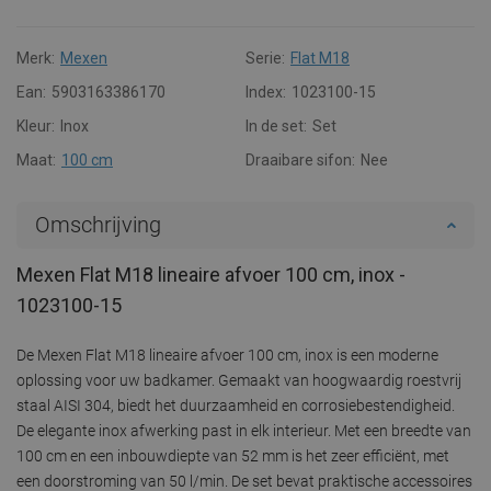
Merk:
Mexen
Serie:
Flat M18
Ean:
5903163386170
Index:
1023100-15
Kleur:
Inox
In de set:
Set
Maat:
100 cm
Draaibare sifon:
Nee
Omschrijving
Mexen Flat M18 lineaire afvoer 100 cm, inox -
1023100-15
De Mexen Flat M18 lineaire afvoer 100 cm, inox is een moderne
oplossing voor uw badkamer. Gemaakt van hoogwaardig roestvrij
staal AISI 304, biedt het duurzaamheid en corrosiebestendigheid.
De elegante inox afwerking past in elk interieur. Met een breedte van
100 cm en een inbouwdiepte van 52 mm is het zeer efficiënt, met
een doorstroming van 50 l/min. De set bevat praktische accessoires