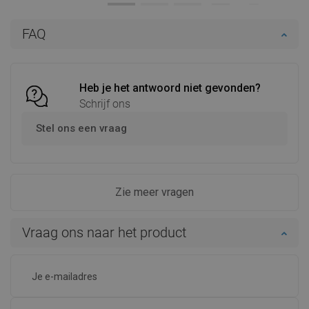
In winkelwagen
In winkelwagen
FAQ
Vergelijk
favorite_border
Favoriet
Vergelijk
favorite_border
Favoriet
Heb je het antwoord niet gevonden?
Schrijf ons
Stel ons een vraag
Zie meer vragen
Vraag ons naar het product