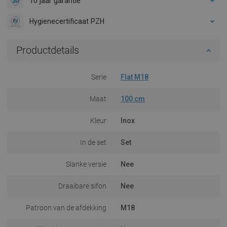
10 jaar garantie
Hygienecertificaat PZH
Productdetails
Serie
Flat M18
Maat
100 cm
Kleur
Inox
In de set
Set
Slanke versie
Nee
Draaibare sifon
Nee
Patroon van de afdekking
M18