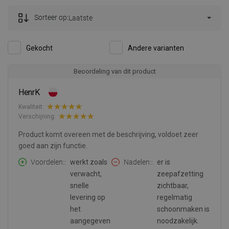
Sorteer op:
Laatste
Gekocht
Andere varianten
Beoordeling van dit product
HenrK
Kwaliteit:
Verschijning:
Product komt overeen met de beschrijving, voldoet zeer
goed aan zijn functie.
Voordelen:
werkt zoals
Nadelen:
er is
verwacht,
zeepafzetting
snelle
zichtbaar,
levering op
regelmatig
het
schoonmaken is
aangegeven
noodzakelijk.