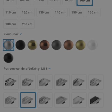
50 cm
60 cm
70 cm
80 cm
90 cm
100 cm
110 cm
120 cm
130 cm
140 cm
150 cm
160 cm
180 cm
200 cm
Kleur
- Inox
Patroon van de afdekking
- M18