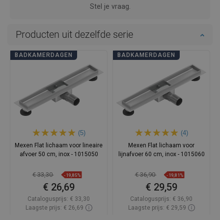
Stel je vraag.
Producten uit dezelfde serie
BADKAMERDAGEN
BADKAMERDAGEN
(5)
(4)
Mexen Flat lichaam voor lineaire
Mexen Flat lichaam voor
afvoer 50 cm, inox - 1015050
lijnafvoer 60 cm, inox - 1015060
€ 33,30
€ 36,90
-19,85%
-19,81%
€ 26,69
€ 29,59
Catalogusprijs:
€ 33,30
Catalogusprijs:
€ 36,90
Laagste prijs: € 26,69
Laagste prijs: € 29,59
Beschikbaarheid:
Op voorraad
Beschikbaarheid:
Op voorraad