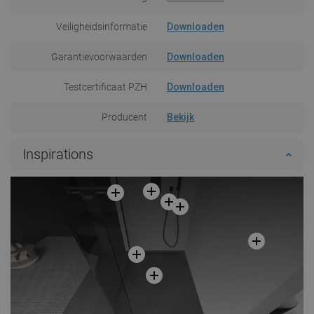
Veiligheidsinformatie
Downloaden
Garantievoorwaarden
Downloaden
Testcertificaat PZH
Downloaden
Producent
Bekijk
Inspirations