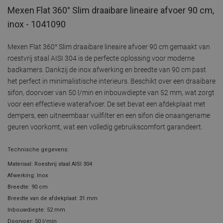
Mexen Flat 360° Slim draaibare lineaire afvoer 90 cm,
inox - 1041090
Mexen Flat 360° Slim draaibare lineaire afvoer 90 cm gemaakt van
roestvrij staal AISI 304 is de perfecte oplossing voor moderne
badkamers. Dankzij de inox afwerking en breedte van 90 cm past
het perfect in minimalistische interieurs. Beschikt over een draaibare
sifon, doorvoer van 50 l/min en inbouwdiepte van 52 mm, wat zorgt
voor een effectieve waterafvoer. De set bevat een afdekplaat met
dempers, een uitneembaar vuilfilter en een sifon die onaangename
geuren voorkomt, wat een volledig gebruikscomfort garandeert.
Technische gegevens:
Materiaal: Roestvrij staal AISI 304
Afwerking: Inox
Breedte: 90 cm
Breedte van de afdekplaat: 31 mm
Inbouwdiepte: 52 mm
Doorvoer: 50 l/min