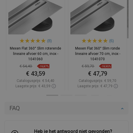
(8)
(6)
Mexen Flat 360° Slim roterende
Mexen Flat 360° Slim ronde
lineaire afvoer 60 cm, inox -
lineaire afvoer 70 cm, inox -
1041060
1041070
€ 54,40
€ 59,70
-19,87%
-19,95%
€ 43,59
€ 47,79
Catalogusprijs:
€ 54,40
Catalogusprijs:
€ 59,70
Laagste prijs: € 43,59
Laagste prijs: € 47,79
Beschikbaarheid:
Op voorraad
Beschikbaarheid:
Op voorraad
In winkelwagen
In winkelwagen
FAQ
Vergelijk
favorite_border
Favoriet
Vergelijk
favorite_border
Favoriet
Heb je het antwoord niet gevonden?