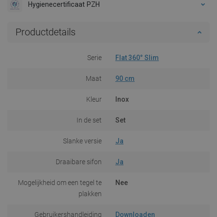
Hygienecertificaat PZH
Productdetails
Serie
Flat 360° Slim
Maat
90 cm
Kleur
Inox
In de set
Set
Slanke versie
Ja
Draaibare sifon
Ja
Mogelijkheid om een tegel te
Nee
plakken
Gebruikershandleiding
Downloaden