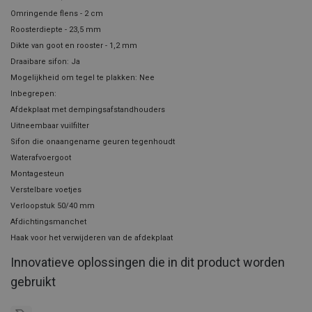
Omringende flens - 2 cm
Roosterdiepte - 23,5 mm
Dikte van goot en rooster - 1,2 mm
Draaibare sifon: Ja
Mogelijkheid om tegel te plakken: Nee
Inbegrepen:
Afdekplaat met dempingsafstandhouders
Uitneembaar vuilfilter
Sifon die onaangename geuren tegenhoudt
Waterafvoergoot
Montagesteun
Verstelbare voetjes
Verloopstuk 50/40 mm
Afdichtingsmanchet
Haak voor het verwijderen van de afdekplaat
Innovatieve oplossingen die in dit product worden
gebruikt