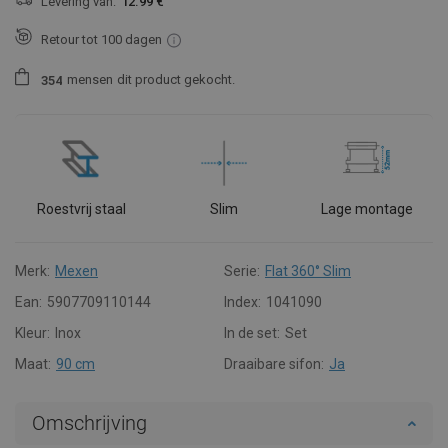
Levering van:
12.99 €
Retour tot 100 dagen
mensen
dit product gekocht.
3
5
4
Roestvrij staal
Slim
Lage montage
Merk:
Mexen
Serie:
Flat 360° Slim
Ean:
5907709110144
Index:
1041090
Kleur:
Inox
In de set:
Set
Maat:
90 cm
Draaibare sifon:
Ja
Omschrijving