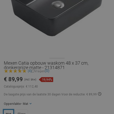
Mexen Catia opbouw waskom 48 x 37 cm,
donkergrijze matte - 21314871
(0)
(4)
Vragen
€ 89,99
19,94%
(incl. btw)
Catalogusprijs:
€ 112,40
De laagste prijs van de laatste 30 dagen
Voor de reductie: € 89,99
Oppervlakte
- Mat