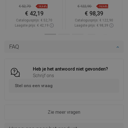
€ 52,70
€ 122,90
-19,94%
-19,94%
€ 42,19
€ 98,39
Catalogusprijs:
€ 52,70
Catalogusprijs:
€ 122,90
Laagste prijs: € 42,19
Laagste prijs: € 98,39
Beschikbaarheid:
Op voorraad
Beschikbaarheid:
2026-11-06
In winkelwagen
In winkelwagen
FAQ
Vergelijk
favorite_border
Favoriet
Vergelijk
favorite_border
Favoriet
Heb je het antwoord niet gevonden?
Schrijf ons
Stel ons een vraag
Zie meer vragen