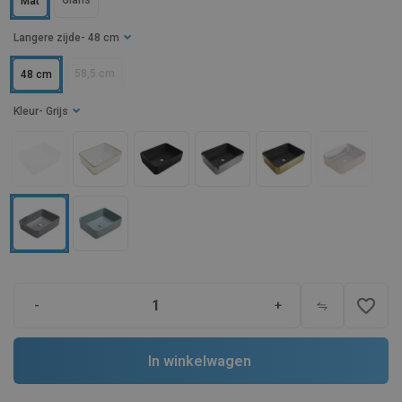
Glans
Mat
Langere zijde
- 48 cm
58,5 cm
48 cm
Kleur
- Grijs
favorite_border
-
+
In winkelwagen