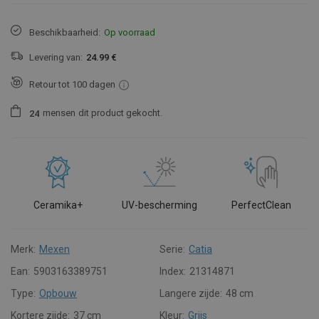
Beschikbaarheid:
Op voorraad
Levering van:
24.99 €
Retour tot 100 dagen
mensen
dit product gekocht.
2
4
Ceramika+
UV-bescherming
PerfectClean
Merk:
Mexen
Serie:
Catia
Ean:
5903163389751
Index:
21314871
Type:
Opbouw
Langere zijde:
48 cm
Kortere zijde:
37 cm
Kleur:
Grijs