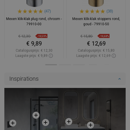
(47)
(38)
Mexen klik-klak plug rond, chroom -
Mexen klik-klak stoppers rond,
79910-00
goud - 79910-50
€ 12,30
€ 15,80
-19,59%
-19,68%
€ 9,89
€ 12,69
Catalogusprijs:
€ 12,30
Catalogusprijs:
€ 15,80
Laagste prijs: € 9,89
Laagste prijs: € 12,69
Beschikbaarheid:
Op voorraad
Beschikbaarheid:
Op voorraad
In winkelwagen
In winkelwagen
Inspirations
Vergelijk
favorite_border
Favoriet
Vergelijk
favorite_border
Favoriet