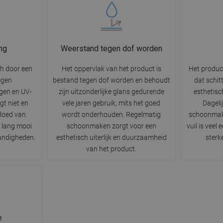
ng
Weerstand tegen dof worden
ch door een
Het oppervlak van het product is
Het produc
egen
bestand tegen dof worden en behoudt
dat schit
gen en UV-
zijn uitzonderlijke glans gedurende
esthetisc
gt niet en
vele jaren gebruik, mits het goed
Dageli
vloed van
wordt onderhouden. Regelmatig
schoonmak
r lang mooi
schoonmaken zorgt voor een
vuil is veel
tandigheden.
esthetisch uiterlijk en duurzaamheid
sterk
van het product.
e