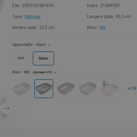
Ean:
5903163381656
Index:
21084500
Type:
Opbouw
Langere zijde:
45,5 cm
Kortere zijde:
32,5 cm
Kleur:
Wit
Oppervlakte
- Glans
Mat
Glans
Kleur
- Wit
- (
zie meer
+19
)
+19