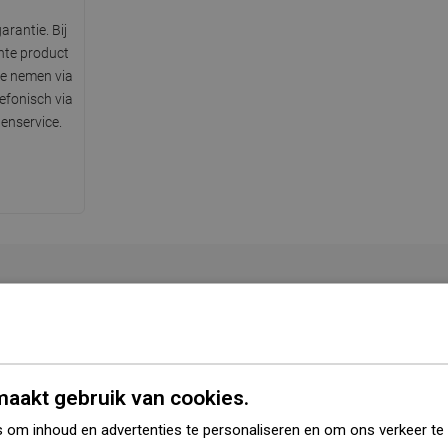
arantie. Bij
hte product
te nemen via
lefonisch via
enservice.
Serie
Rita
angere zijde
45,5 cm
aakt gebruik van cookies.
ortere zijde
32,5 cm
 om inhoud en advertenties te personaliseren en om ons verkeer te