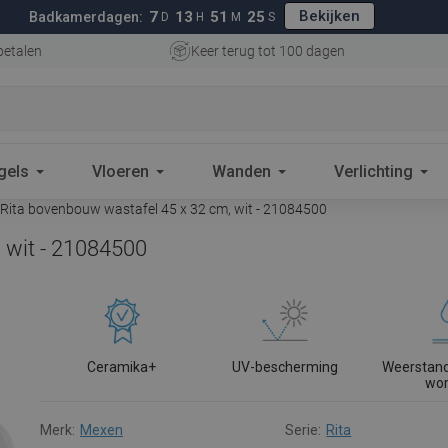
Bekijken
7
13
51
24
Badkamerdagen:
D
H
M
S
betalen
Keer terug tot 100 dagen
gels
Vloeren
Wanden
Verlichting
ita bovenbouw wastafel 45 x 32 cm, wit - 21084500
 wit - 21084500
Ceramika+
UV-bescherming
Weerstand
wo
Merk:
Mexen
Serie:
Rita