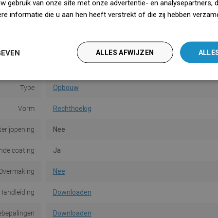
uw gebruik van onze site met onze advertentie- en analysepartners, 
Hoogte
13,5 cm
e informatie die u aan hen heeft verstrekt of die zij hebben verzam
Kleur
Wit
iedz się więcej
Oppervlakte
Glans
GEVEN
ALLES AFWIJZEN
ALLE
Materiaal
Keramiek
Type
Opbouw
Vorm
Rechthoekig
terijopening
Nee
de coating
Ja
Overmaking
Nee
Handleiding
Downloaden
ebepalingen
Downloaden