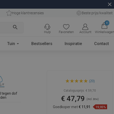
close
Hoge klantrecensies
Beste prijs/kwaliteit
0
search
Hulp
Favorieten
Account
Winkelwage
Tuin
Bestsellers
Inspiratie
Contact
Mexen Rita bovenbouw
(20)
wastafel 45 x 32 cm, wit -
21084500
Catalogusprijs:
€ 59,70
 tegen dof
€ 47,79
rden
(incl. btw)
Goedkoper met
€ 11,91
19,95%