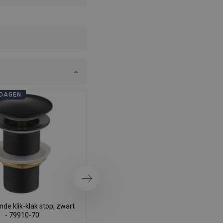
SWEDISH
FINNISH
PORTUGUESE
CROATIAN
GREEK
DAGEN
BADKAMERDAGEN
SLOVENIAN
Volgende
de klik-klak stop, zwart
Mexen draaiende klik-klak
- 79910-70
afvoerplug, chroom - 79913-00