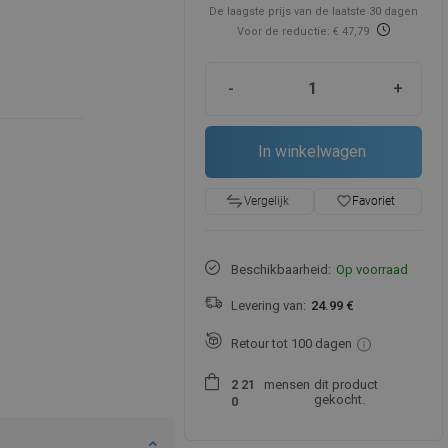
De laagste prijs van de laatste 30 dagen
Voor de reductie: € 47,79
-
+
In winkelwagen
favorite_border
Favoriet
Vergelijk
Beschikbaarheid:
Op voorraad
Levering van:
24.99 €
Retour tot 100 dagen
mensen
dit product
2
2
1
gekocht.
0