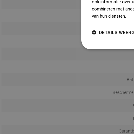
ook informatie over 
combineren met ander
van hun diensten.
Dow
DETAILS WEER
Bat
Beschermen
Garanti