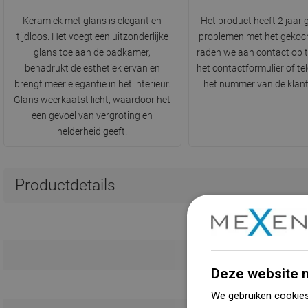
Keramiek met glans is elegant en
Het product heeft 2 jaar g
tijdloos. Het voegt een uitzonderlijke
problemen met het gekoc
glans toe aan de badkamer,
raden we aan contact op 
benadrukt de esthetiek ervan en
het contactformulier of te
brengt meer elegantie in het interieur.
het nummer van de klant
Glans weerkaatst licht, waardoor het
een gevoel van vergroting en
helderheid geeft.
Productdetails
L
Deze website m
K
We gebruiken cookies