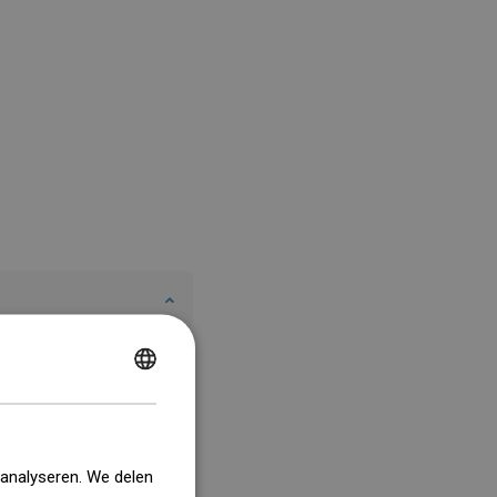
POLISH
CZECH
GERMAN
 analyseren. We delen
ENGLISH