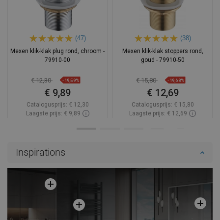
(47)
(38)
Mexen klik-klak plug rond, chroom -
Mexen klik-klak stoppers rond,
79910-00
goud - 79910-50
€ 12,30
€ 15,80
-19,59%
-19,68%
€ 9,89
€ 12,69
Catalogusprijs:
€ 12,30
Catalogusprijs:
€ 15,80
Laagste prijs: € 9,89
Laagste prijs: € 12,69
Beschikbaarheid:
Op voorraad
Beschikbaarheid:
Op voorraad
In winkelwagen
In winkelwagen
Inspirations
Vergelijk
favorite_border
Favoriet
Vergelijk
favorite_border
Favoriet