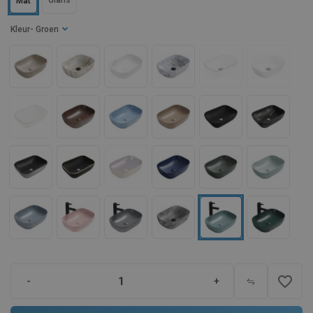
Glans
Mat
Kleur
- Groen
favorite_border
-
+