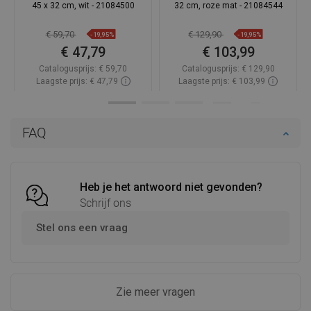
45 x 32 cm, wit - 21084500
32 cm, roze mat - 21084544
€ 59,70
€ 129,90
-19,95%
-19,95%
€ 47,79
€ 103,99
Catalogusprijs:
€ 59,70
Catalogusprijs:
€ 129,90
Laagste prijs: € 47,79
Laagste prijs: € 103,99
Beschikbaarheid:
Op voorraad
Beschikbaarheid:
Op voorraad
In winkelwagen
In winkelwagen
FAQ
Vergelijk
favorite_border
Favoriet
Vergelijk
favorite_border
Favoriet
Heb je het antwoord niet gevonden?
Schrijf ons
Stel ons een vraag
Zie meer vragen