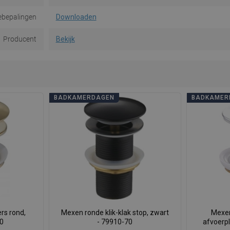
ebepalingen
Downloaden
Producent
Bekijk
BADKAMERDAGEN
BADKAMER
rs rond,
Mexen ronde klik-klak stop, zwart
Mexen
50
- 79910-70
afvoerp