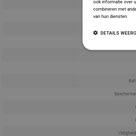
ook informatie over 
combineren met ander
van hun diensten.
Dow
DETAILS WEER
Bat
Beschermen
Veilighei