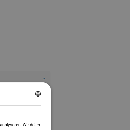
POLISH
CZECH
GERMAN
 analyseren. We delen
ENGLISH