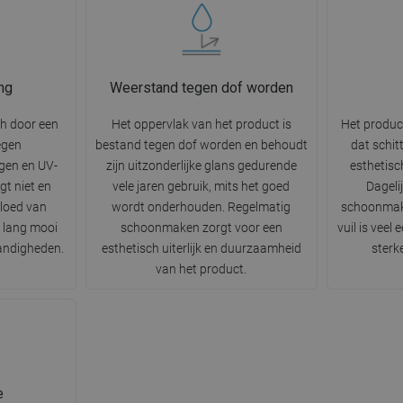
ng
Weerstand tegen dof worden
ch door een
Het oppervlak van het product is
Het produc
egen
bestand tegen dof worden en behoudt
dat schit
gen en UV-
zijn uitzonderlijke glans gedurende
esthetisc
gt niet en
vele jaren gebruik, mits het goed
Dageli
vloed van
wordt onderhouden. Regelmatig
schoonmak
r lang mooi
schoonmaken zorgt voor een
vuil is veel
tandigheden.
esthetisch uiterlijk en duurzaamheid
sterk
van het product.
e