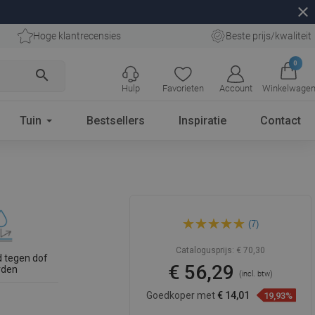
close
Hoge klantrecensies
Beste prijs/kwaliteit
0
search
Hulp
Favorieten
Account
Winkelwage
Tuin
Bestsellers
Inspiratie
Contact
Mexen Tina opzetwastafel
(7)
41x 41 cm, wit - 21144100
Catalogusprijs:
€ 70,30
 tegen dof
€ 56,29
rden
(incl. btw)
Goedkoper met
€ 14,01
19,93%