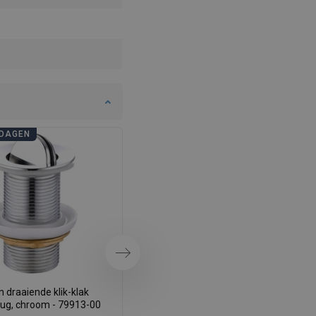
SWEDISH
FINNISH
PORTUGUESE
CROATIAN
GREEK
DAGEN
BADKAMERDAGEN
SLOVENIAN
Volgende
 draaiende klik-klak
Mexen draaibare klik-klak
lug, chroom - 79913-00
afvoerplug, goud - 79913-50