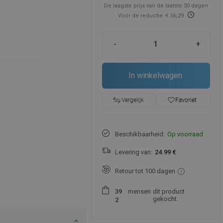
De laagste prijs van de laatste 30 dagen
Voor de reductie: € 56,29
-
+
In winkelwagen
favorite_border
Favoriet
Vergelijk
Beschikbaarheid:
Op voorraad
Levering van:
24.99 €
Retour tot 100 dagen
mensen
dit product
3
9
gekocht.
2