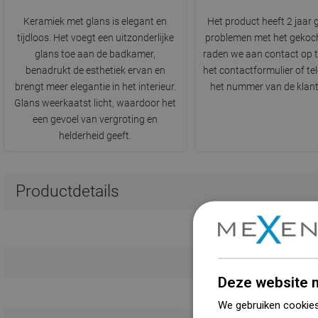
Keramiek met glans is elegant en
Het product heeft 2 jaar g
tijdloos. Het voegt een uitzonderlijke
problemen met het gekoc
glans toe aan de badkamer,
raden we aan contact op 
benadrukt de esthetiek ervan en
het contactformulier of te
brengt meer elegantie in het interieur.
het nummer van de klant
Glans weerkaatst licht, waardoor het
een gevoel van vergroting en
helderheid geeft.
Productdetails
L
Deze website m
K
We gebruiken cookies