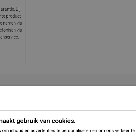
arantie. Bij
hte product
te nemen via
lefonisch via
enservice.
Serie
Tina
angere zijde
41 cm
aakt gebruik van cookies.
ortere zijde
41 cm
 om inhoud en advertenties te personaliseren en om ons verkeer te