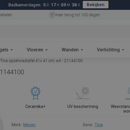
Bekijken
5
17
09
37
Badkamerdagen:
D
H
M
S
betalen
Keer terug tot 100 dagen
gels
Vloeren
Wanden
Verlichting
ina opzetwastafel 41x 41 cm, wit - 21144100
 21144100
Ceramika+
UV-bescherming
Weerstand
wo
Merk:
Mexen
Serie:
Tina