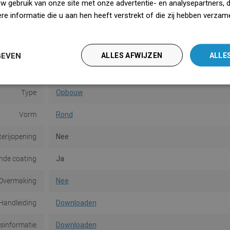
uw gebruik van onze site met onze advertentie- en analysepartners, 
Hoogte
14 cm
e informatie die u aan hen heeft verstrekt of die zij hebben verzam
Kleur
Wit
iedz się więcej
Oppervlakte
Glans
GEVEN
ALLES AFWIJZEN
ALLE
Materiaal
Keramiek
Type
Opbouw
Vorm
Rond
terijopening
Nee
de coating
Ja
Overmaking
Nee
Handleiding
Downloaden
dsinformatie
Downloaden