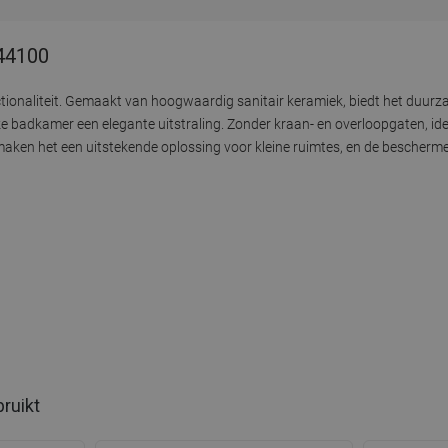
144100
tionaliteit. Gemaakt van hoogwaardig sanitair keramiek, biedt het duurz
ke badkamer een elegante uitstraling. Zonder kraan- en overloopgaten, id
en het een uitstekende oplossing voor kleine ruimtes, en de bescherme
bruikt