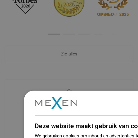
Zie alles
Beschikbaarheid van goederen
Een modern logistiek centrum met een
oppervlakte van 31.000 m² met meer
dan 68.000 palletplaatsen biedt meer
Deze website maakt gebruik van co
dan 1500.000 beschikbare producten!
We gebruiken cookies om inhoud en advertenties t