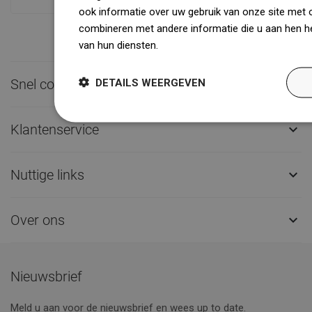
ook informatie over uw gebruik van onze site met 
combineren met andere informatie die u aan hen he
van hun diensten.
Dowiedz się więcej
Snel contact

DETAILS WEERGEVEN
Klantenservice

Nuttige links

Over ons

Nieuwsbrief
Meld u aan voor de nieuwsbrief en wees up to date.