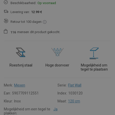
Beschikbaarheid:
Op voorraad
Levering van:
12.99 €
Retour tot 100 dagen
mensen
dit product gekocht.
1
1
6
Roestvrij staal
Hoge doorvoer
Mogelijkheid om
tegel te plaatsen
Merk:
Mexen
Serie:
Flat Wall
Ean:
5907709112551
Index:
1030120
Kleur:
Inox
Maat:
120 cm
Mogelijkheid om een tegel te
Ja
plakken: