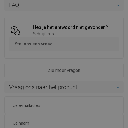
In winkelwagen
In winkelwagen
FAQ
Vergelijk
favorite_border
Favoriet
Vergelijk
favorite_border
Favoriet
Heb je het antwoord niet gevonden?
Schrijf ons
Stel ons een vraag
Zie meer vragen
Vraag ons naar het product