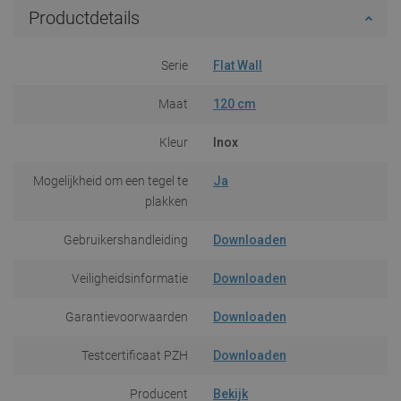
Productdetails
Serie
Flat Wall
Maat
120 cm
Kleur
Inox
Mogelijkheid om een tegel te
Ja
plakken
Gebruikershandleiding
Downloaden
Veiligheidsinformatie
Downloaden
Garantievoorwaarden
Downloaden
Testcertificaat PZH
Downloaden
Producent
Bekijk