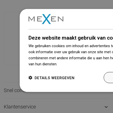
Beschikbaarheid van goederen
Een modern logistiek centrum met een
Deze website maakt gebruik van co
oppervlakte van 31.000 m² met meer
We gebruiken cookies om inhoud en advertenties t
dan 68.000 palletplaatsen biedt meer
ook informatie over uw gebruik van onze site met 
dan 1500.000 beschikbare producten!
combineren met andere informatie die u aan hen he
van hun diensten.
Dowiedz się więcej
DETAILS WEERGEVEN
Snel contact

Klantenservice
