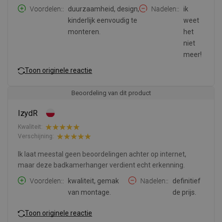
Voordelen:
duurzaamheid, design,
Nadelen:
ik
kinderlijk eenvoudig te
weet
monteren.
het
niet
meer!
Toon originele reactie
Beoordeling van dit product
IzydR
Kwaliteit:
Verschijning:
Ik laat meestal geen beoordelingen achter op internet,
maar deze badkamerhanger verdient echt erkenning.
Voordelen:
kwaliteit, gemak
Nadelen:
definitief
van montage.
de prijs.
Toon originele reactie