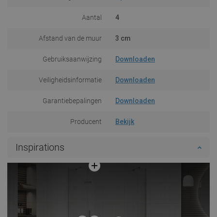
Aantal
4
Afstand van de muur
3 cm
Gebruiksaanwijzing
Downloaden
Veiligheidsinformatie
Downloaden
Garantiebepalingen
Downloaden
Producent
Bekijk
Inspirations