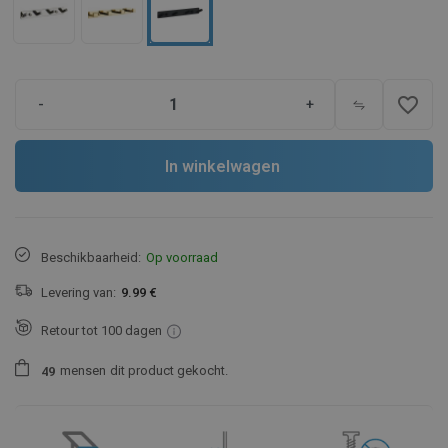
favorite_border
-
+
In winkelwagen
Beschikbaarheid:
Op voorraad
Levering van:
9.99 €
Retour tot 100 dagen
mensen
dit product gekocht.
4
9