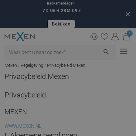
Badkamerdagen:
7
06
23
08
D
H
M
S
close
Bekijken
0
search
Mexen
Regelgeving
Privacybeleid Mexen
Privacybeleid Mexen
Privacybeleid
MEXEN
WWW.MEXEN.NL
I. Algemene bepalingen