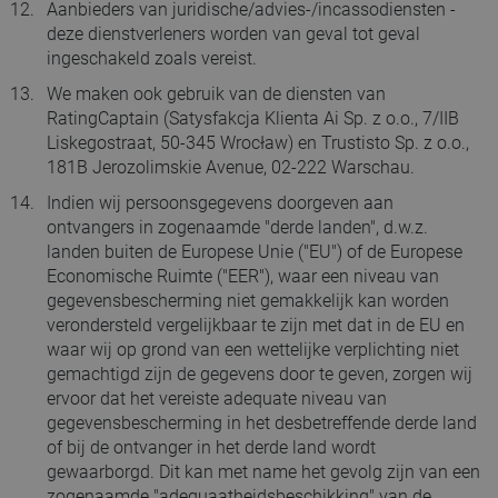
Aanbieders van juridische/advies-/incassodiensten -
deze dienstverleners worden van geval tot geval
ingeschakeld zoals vereist.
We maken ook gebruik van de diensten van
RatingCaptain (Satysfakcja Klienta Ai Sp. z o.o., 7/IIB
Liskegostraat, 50-345 Wrocław) en Trustisto Sp. z o.o.,
181B Jerozolimskie Avenue, 02-222 Warschau.
Indien wij persoonsgegevens doorgeven aan
ontvangers in zogenaamde "derde landen", d.w.z.
landen buiten de Europese Unie ("EU") of de Europese
Economische Ruimte ("EER"), waar een niveau van
gegevensbescherming niet gemakkelijk kan worden
verondersteld vergelijkbaar te zijn met dat in de EU en
waar wij op grond van een wettelijke verplichting niet
gemachtigd zijn de gegevens door te geven, zorgen wij
ervoor dat het vereiste adequate niveau van
gegevensbescherming in het desbetreffende derde land
of bij de ontvanger in het derde land wordt
gewaarborgd. Dit kan met name het gevolg zijn van een
zogenaamde "adequaatheidsbeschikking" van de