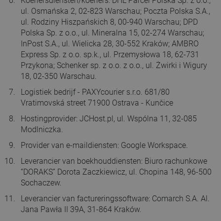
Koeriersdiensten/koeriers: DHL Parcel Polska Sp. z o.o.,
ul. Osmańska 2, 02-823 Warschau; Poczta Polska S.A.,
ul. Rodziny Hiszpańskich 8, 00-940 Warschau; DPD
Polska Sp. z o.o., ul. Mineralna 15, 02-274 Warschau;
InPost S.A., ul. Wielicka 28, 30-552 Kraków; AMBRO
Express Sp. z o.o. sp.k., ul. Przemysłowa 18, 62-731
Przykona; Schenker sp. z o.o. z o.o., ul. Żwirki i Wigury
18, 02-350 Warschau.
Logistiek bedrijf - PAXYcourier s.r.o. 681/80
Vratimovská street 71900 Ostrava - Kunčice
Hostingprovider: JCHost.pl, ul. Wspólna 11, 32-085
Modlniczka.
Provider van e-maildiensten: Google Workspace.
Leverancier van boekhouddiensten: Biuro rachunkowe
“DORAKS” Dorota Zaczkiewicz, ul. Chopina 148, 96-500
Sochaczew.
Leverancier van factureringssoftware: Comarch S.A. Al.
Jana Pawła II 39A, 31-864 Kraków.