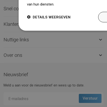
van hun diensten.
Dowiedz się więcej
Snel contact

DETAILS WEERGEVEN
Klantenservice

Nuttige links

Over ons

Nieuwsbrief
Meld u aan voor de nieuwsbrief en wees up to date.