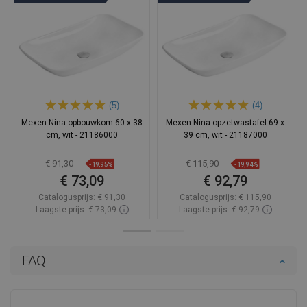
(5)
(4)
Mexen Nina opbouwkom 60 x 38
Mexen Nina opzetwastafel 69 x
cm, wit - 21186000
39 cm, wit - 21187000
€ 91,30
€ 115,90
-19,95%
-19,94%
€ 73,09
€ 92,79
Catalogusprijs:
€ 91,30
Catalogusprijs:
€ 115,90
Laagste prijs: € 73,09
Laagste prijs: € 92,79
Beschikbaarheid:
Op voorraad
Beschikbaarheid:
Op voorraad
In winkelwagen
In winkelwagen
FAQ
Vergelijk
favorite_border
Favoriet
Vergelijk
favorite_border
Favoriet