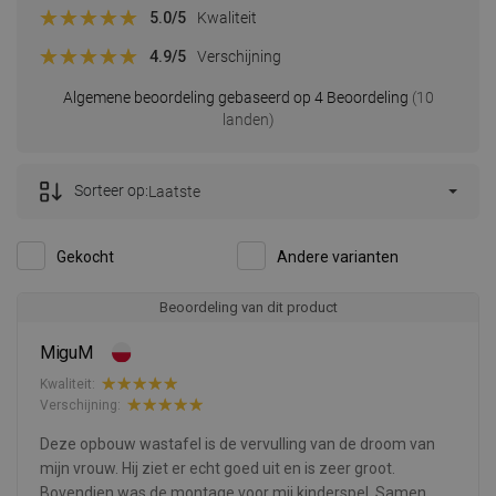
5.0
/5
Kwaliteit
4.9
/5
Verschijning
Algemene beoordeling gebaseerd op 4 Beoordeling
(10
landen)
Sorteer op:
Laatste
Gekocht
Andere varianten
Beoordeling van dit product
MiguM
Kwaliteit:
Verschijning:
Deze opbouw wastafel is de vervulling van de droom van
mijn vrouw. Hij ziet er echt goed uit en is zeer groot.
Bovendien was de montage voor mij kinderspel. Samen