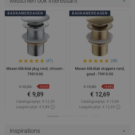
Misschien ook interessant
BADKAMERDAGEN
BADKAMERDAGEN
(47)
(38)
Mexen klik-klak plug rond, chroom -
Mexen klik-klak stoppers rond,
79910-00
goud - 79910-50
€ 12,30
€ 15,80
-19,59%
-19,68%
€ 9,89
€ 12,69
Catalogusprijs:
€ 12,30
Catalogusprijs:
€ 15,80
Laagste prijs: € 9,89
Laagste prijs: € 12,69
Beschikbaarheid:
Op voorraad
Beschikbaarheid:
Op voorraad
In winkelwagen
In winkelwagen
Inspirations