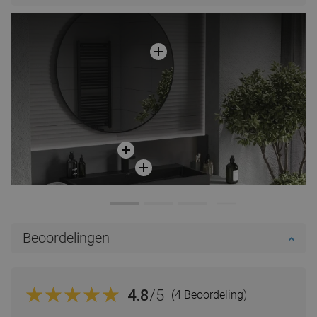
Vergelijk
favorite_border
Favoriet
Vergelijk
favorite_border
Favoriet
Beoordelingen
4.8
/5
(4 Beoordeling)