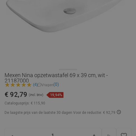
Mexen Nina opzetwastafel 69 x 39 cm, wit -
21187000
(0)
(4)
Vragen
€ 92,79
19,94%
(incl. btw)
Catalogusprijs:
€ 115,90
De laagste prijs van de laatste 30 dagen
Voor de reductie: € 92,79
favorite_border
-
+