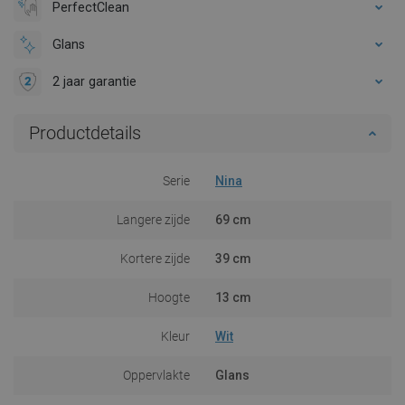
PerfectClean
Glans
2 jaar garantie
Productdetails
Serie
Nina
Langere zijde
69 cm
Kortere zijde
39 cm
Hoogte
13 cm
Kleur
Wit
Oppervlakte
Glans