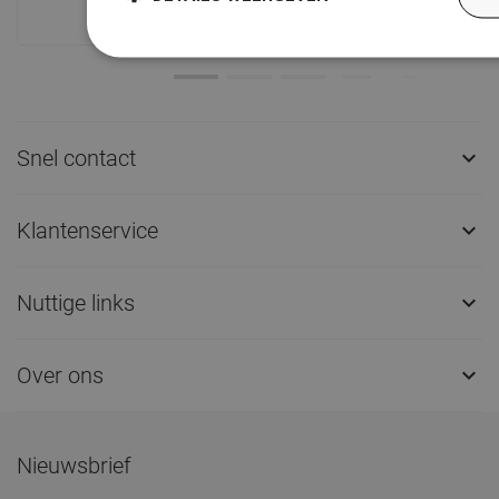
Snel contact

Klantenservice

Nuttige links

Over ons

Nieuwsbrief