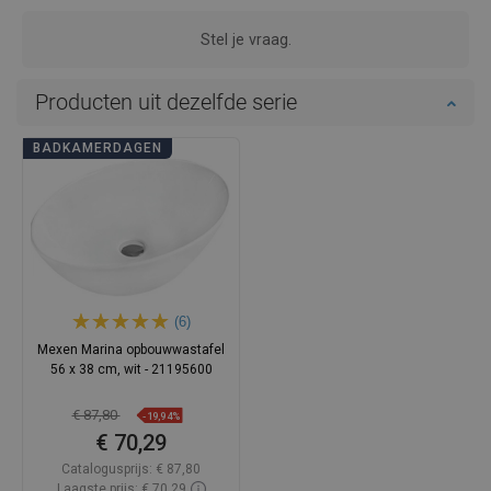
Stel je vraag.
Producten uit dezelfde serie
BADKAMERDAGEN
(6)
Mexen Marina opbouwwastafel
56 x 38 cm, wit - 21195600
€ 87,80
-19,94%
€ 70,29
Catalogusprijs:
€ 87,80
Laagste prijs: € 70,29