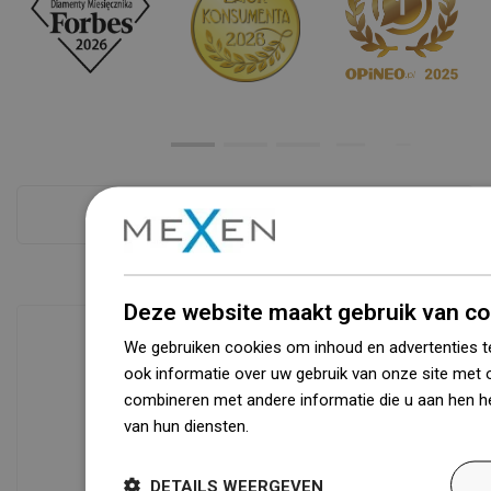
Zie alles
Deze website maakt gebruik van co
We gebruiken cookies om inhoud en advertenties t
ook informatie over uw gebruik van onze site met 
Beschikbaarheid van goederen
combineren met andere informatie die u aan hen he
Een modern logistiek centrum met een
van hun diensten.
Dowiedz się więcej
oppervlakte van 31.000 m² met meer
dan 68.000 palletplaatsen biedt meer
DETAILS WEERGEVEN
dan 1500.000 beschikbare producten!