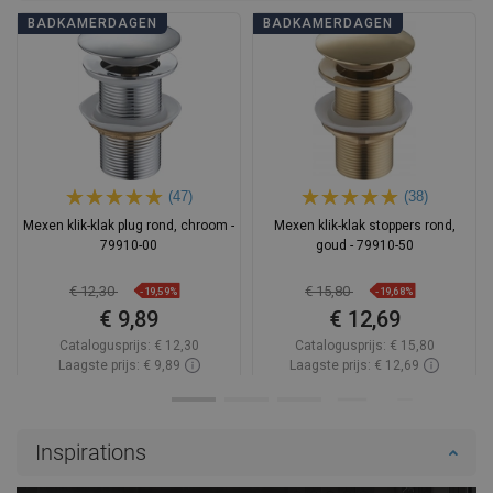
BADKAMERDAGEN
BADKAMERDAGEN
(47)
(38)
Mexen klik-klak plug rond, chroom -
Mexen klik-klak stoppers rond,
79910-00
goud - 79910-50
€ 12,30
€ 15,80
-19,59%
-19,68%
€ 9,89
€ 12,69
Catalogusprijs:
€ 12,30
Catalogusprijs:
€ 15,80
Laagste prijs: € 9,89
Laagste prijs: € 12,69
Beschikbaarheid:
Op voorraad
Beschikbaarheid:
Op voorraad
In winkelwagen
In winkelwagen
Inspirations
Vergelijk
favorite_border
Favoriet
Vergelijk
favorite_border
Favoriet