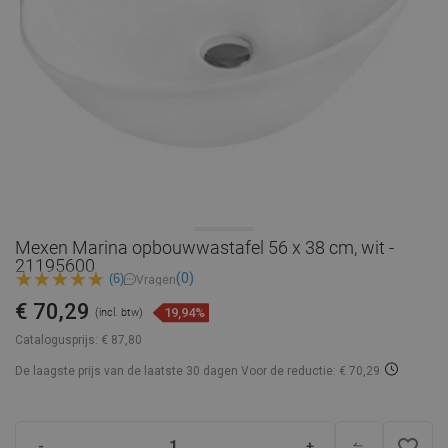
Mexen Marina opbouwwastafel 56 x 38 cm, wit -
21195600
(0)
(6)
Vragen
€ 70,29
19,94%
(incl. btw)
Catalogusprijs:
€ 87,80
De laagste prijs van de laatste 30 dagen
Voor de reductie: € 70,29
favorite_border
-
+