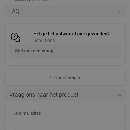
Beschikbaarheid:
Op voorraad
FAQ
In winkelwagen
Vergelijk
favorite_border
Favoriet
Heb je het antwoord niet gevonden?
Schrijf ons
Stel ons een vraag
Zie meer vragen
Vraag ons naar het product