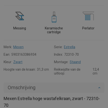
Messing
Keramische
Perlator
cartridge
Merk:
Mexen
Serie:
Estrella
Ean:
5903163386934
Index:
72310-70
Kleur:
Zwart
Montage:
Staand
Hoogte van de kraan:
31,3 cm
Reikwijdte van de
12,4
uitloop:
cm
Omschrijving
Mexen Estrella hoge wastafelkraan, zwart - 72310-
70