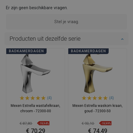
Er zijn geen beschikbare vragen.
Stel je vraag.
Producten uit dezelfde serie
BADKAMERDAGEN
BADKAMERDAGEN
(4)
(4)
Mexen Estrella wastafelkraan,
Mexen Estrella waskom kraan,
chroom - 72300-00
goud - 72300-50
€ 87,80
€ 93,10
-19,94%
-19,99%
€ 70,29
€ 74,49