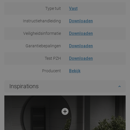
Type tuit
Vast
Instructiehandleiding
Downloaden
Veiligheidsinformatie
Downloaden
Garantiebepalingen
Downloaden
Test PZH
Downloaden
Producent
Bekijk
Inspirations