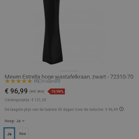
Mexen Estrella hoge wastafelkraan, zwart - 72310-70
(0)
(4)
Vragen
€ 96,99
19,98%
(incl. btw)
Catalogusprijs:
€ 121,20
De laagste prijs van de laatste 30 dagen
Voor de reductie: € 96,99
Hoog
- Ja
Nee
Ja