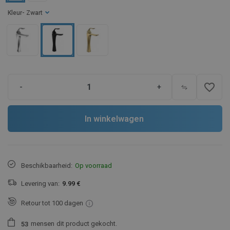
Kleur
- Zwart
favorite_border
-
+
In winkelwagen
Beschikbaarheid:
Op voorraad
Levering van:
9.99 €
Retour tot 100 dagen
mensen
dit product gekocht.
5
3