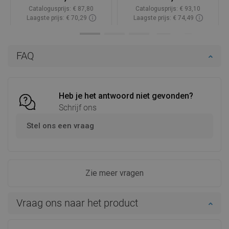
Catalogusprijs:
€ 87,80
Catalogusprijs:
€ 93,10
Laagste prijs: € 70,29
Laagste prijs: € 74,49
Beschikbaarheid:
Op voorraad
Beschikbaarheid:
Op voorraad
In winkelwagen
In winkelwagen
FAQ
Vergelijk
favorite_border
Favoriet
Vergelijk
favorite_border
Favoriet
Heb je het antwoord niet gevonden?
Schrijf ons
Stel ons een vraag
Zie meer vragen
Vraag ons naar het product