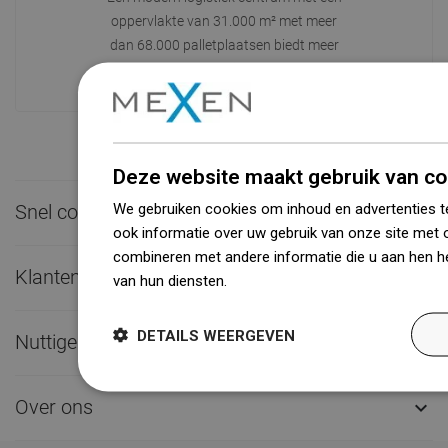
oppervlakte van 31.000 m² met meer
dan 68.000 palletplaatsen biedt meer
dan 1500.000 beschikbare producten!
Deze website maakt gebruik van co
We gebruiken cookies om inhoud en advertenties t
Snel contact

ook informatie over uw gebruik van onze site met 
combineren met andere informatie die u aan hen he
Klantenservice

van hun diensten.
Dowiedz się więcej
DETAILS WEERGEVEN
Nuttige links

Over ons
