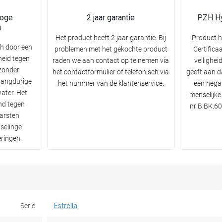
hoge
2 jaar garantie
PZH Hy
n
Het product heeft 2 jaar garantie. Bij
Product h
ch door een
problemen met het gekochte product
Certifica
heid tegen
raden we aan contact op te nemen via
veilighei
zonder
het contactformulier of telefonisch via
geeft aan d
 langdurige
het nummer van de klantenservice.
een negat
water. Het
menselijke
nd tegen
nr B.BK.60
arsten
selinge
ringen.
Serie
Estrella