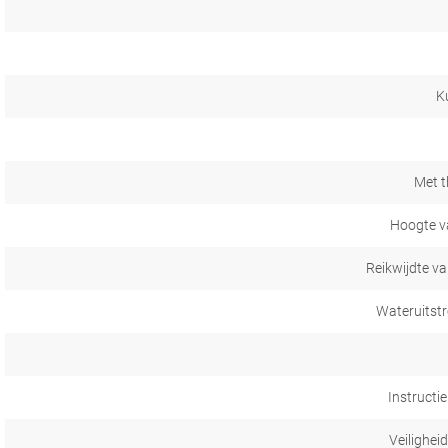
Ku
Met 
Hoogte v
Reikwijdte va
Wateruitst
Instructi
Veilighei