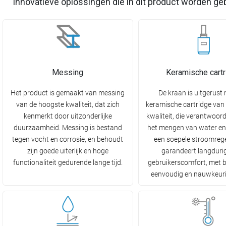
Innovatieve oplossingen die in dit product worden ge
Messing
Keramische cartr
Het product is gemaakt van messing
De kraan is uitgerust
van de hoogste kwaliteit, dat zich
keramische cartridge van
kenmerkt door uitzonderlijke
kwaliteit, die verantwoorde
duurzaamheid. Messing is bestand
het mengen van water en
tegen vocht en corrosie, en behoudt
een soepele stroomrege
zijn goede uiterlijk en hoge
garandeert langduri
functionaliteit gedurende lange tijd.
gebruikerscomfort, met 
eenvoudig en nauwkeuri