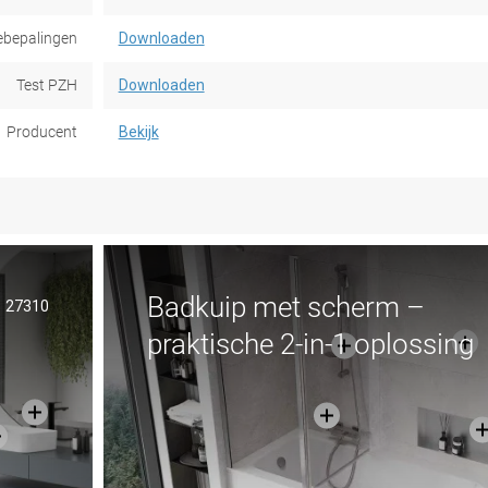
ebepalingen
Downloaden
Test PZH
Downloaden
Producent
Bekijk
Badkuip met scherm –
27310
praktische 2-in-1 oplossing