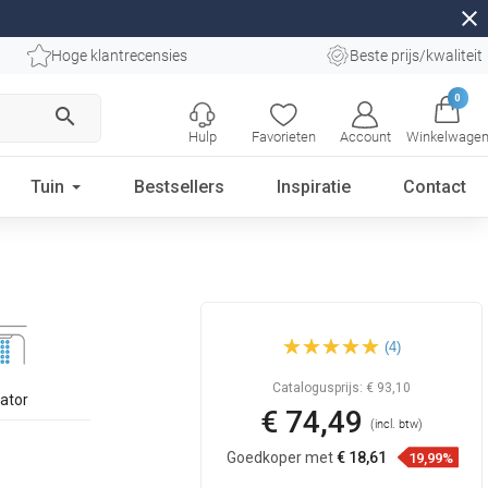
close
Hoge klantrecensies
Beste prijs/kwaliteit
0
search
Hulp
Favorieten
Account
Winkelwage
Tuin
Bestsellers
Inspiratie
Contact
Mexen Estrella wastafelkraan,
(4)
zwart - 72300-70
Catalogusprijs:
€ 93,10
lator
€ 74,49
(incl. btw)
Goedkoper met
€ 18,61
19,99%