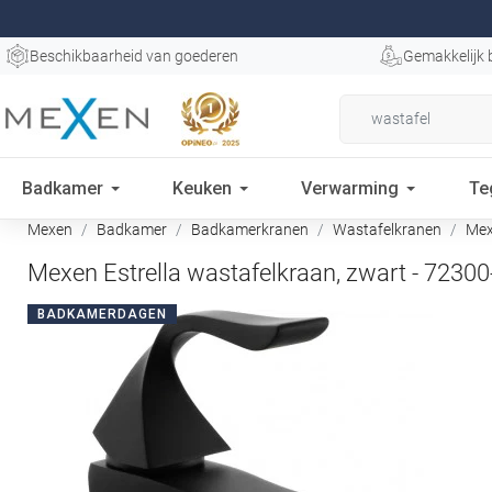
Beschikbaarheid van goederen
Gemakkelijk 
Badkamer
Keuken
Verwarming
Te
Mexen
Badkamer
Badkamerkranen
Wastafelkranen
Mexe
Mexen Estrella wastafelkraan, zwart - 72300
BADKAMERDAGEN