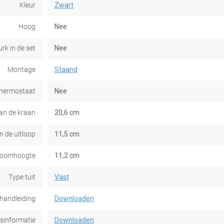
Kleur
Zwart
Hoog
Nee
rk in de set
Nee
Montage
Staand
thermostaat
Nee
an de kraan
20,6 cm
n de uitloop
11,5 cm
roomhoogte
11,2 cm
Type tuit
Vast
ehandleiding
Downloaden
dsinformatie
Downloaden