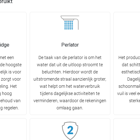
bruikt
idge
Perlator
 met een
De taak van de perlator is om het
Het produc
 de hoogste
water dat uit de uitloop stroomt te
dat schit
lijk is voor
beluchten. Hierdoor wordt de
esthetisc
 zorgt voor
uitstromende straal aanzienlijk groter,
Dageli
ling. Het
wat helpt om het waterverbruik
schoonmak
g hoog
tijdens dagelijkse activiteiten te
vuil is veel
behoud van
verminderen, waardoor de rekeningen
sterk
g regelen.
omlaag gaan.