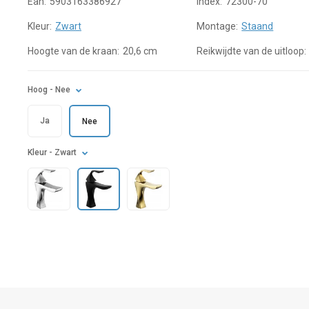
Ean:
5903163386927
Index:
72300-70
Kleur:
Zwart
Montage:
Staand
Hoogte van de kraan:
20,6 cm
Reikwijdte van de uitloop:
Hoog
- Nee
Ja
Nee
Kleur
- Zwart