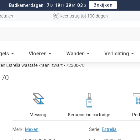
Bekijken
7
19
39
02
Badkamerdagen:
D
H
M
S
betalen
Keer terug tot 100 dagen
gels
Vloeren
Wanden
Verlichting
n Estrella wastafelkraan, zwart - 72300-70
-70
Messing
Keramische cartridge
Per
Merk:
Mexen
Serie:
Estrella