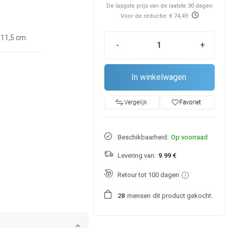
De laagste prijs van de laatste 30 dagen
Voor de reductie: € 74,49
11,5 cm
-
+
In winkelwagen
favorite_border
Favoriet
Vergelijk
Beschikbaarheid:
Op voorraad
Levering van:
9.99 €
Retour tot 100 dagen
mensen
dit product gekocht.
2
8