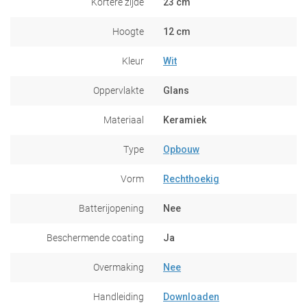
Kortere zijde
23 cm
Hoogte
12 cm
Kleur
Wit
Oppervlakte
Glans
Materiaal
Keramiek
Type
Opbouw
Vorm
Rechthoekig
Batterijopening
Nee
Beschermende coating
Ja
Overmaking
Nee
Handleiding
Downloaden