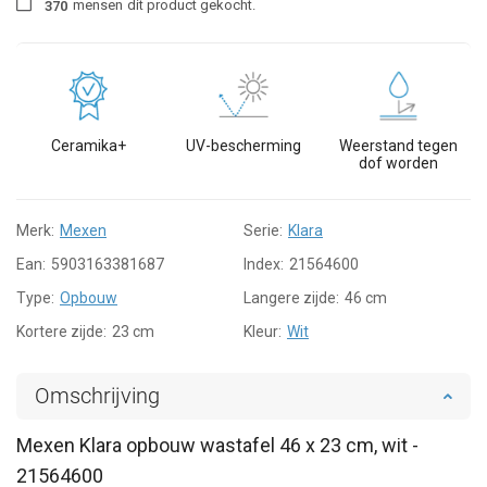
mensen
dit product gekocht.
3
7
0
Ceramika+
UV-bescherming
Weerstand tegen
dof worden
Merk:
Mexen
Serie:
Klara
Ean:
5903163381687
Index:
21564600
Type:
Opbouw
Langere zijde:
46 cm
Kortere zijde:
23 cm
Kleur:
Wit
Omschrijving
Mexen Klara opbouw wastafel 46 x 23 cm, wit -
21564600