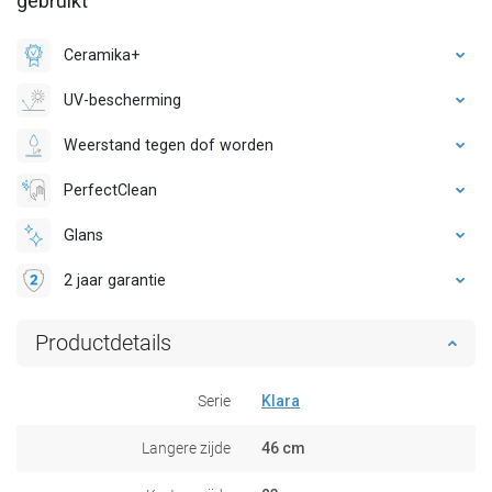
gebruikt
Ceramika+
UV-bescherming
Weerstand tegen dof worden
PerfectClean
Glans
2 jaar garantie
Productdetails
Serie
Klara
Langere zijde
46 cm