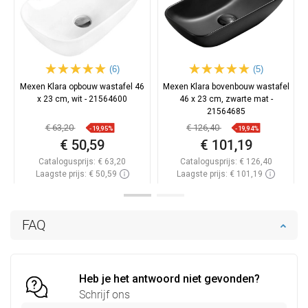
(6)
(5)
Mexen Klara opbouw wastafel 46
Mexen Klara bovenbouw wastafel
x 23 cm, wit - 21564600
46 x 23 cm, zwarte mat -
21564685
€ 63,20
€ 126,40
-19,95%
-19,94%
€ 50,59
€ 101,19
Catalogusprijs:
€ 63,20
Catalogusprijs:
€ 126,40
Laagste prijs: € 50,59
Laagste prijs: € 101,19
Beschikbaarheid:
Op voorraad
Beschikbaarheid:
Op voorraad
In winkelwagen
In winkelwagen
FAQ
Vergelijk
favorite_border
Favoriet
Vergelijk
favorite_border
Favoriet
Heb je het antwoord niet gevonden?
Schrijf ons