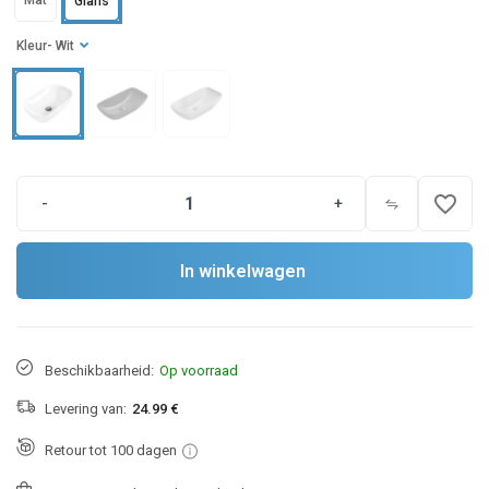
Mat
Glans
Kleur
- Wit
favorite_border
-
+
In winkelwagen
Beschikbaarheid:
Op voorraad
Levering van:
24.99 €
Retour tot 100 dagen