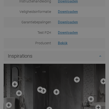
Instructiehandleiding
Downloaden
Veiligheidsinformatie
Downloaden
Garantiebepalingen
Downloaden
Test PZH
Downloaden
Producent
Bekijk
Inspirations