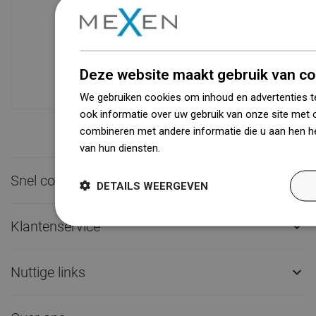
Beschikbaarheid van goederen
Een modern logistiek centrum met een
oppervlakte van 31.000 m² met meer
dan 68.000 palletplaatsen biedt meer
Deze website maakt gebruik van co
dan 1500.000 beschikbare producten!
We gebruiken cookies om inhoud en advertenties t
ook informatie over uw gebruik van onze site met 
combineren met andere informatie die u aan hen he
van hun diensten.
Dowiedz się więcej
Snel contact

DETAILS WEERGEVEN
Klantenservice

Nuttige links
