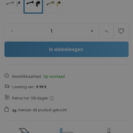
favorite_border
-
+
In winkelwagen
Beschikbaarheid:
Op voorraad
Levering van:
9.99 €
Retour tot 100 dagen
mensen
dit product gekocht.
6
8