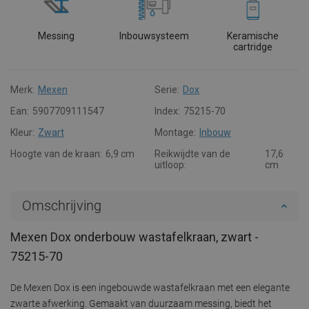
Messing
Inbouwsysteem
Keramische
cartridge
Merk:
Mexen
Serie:
Dox
Ean:
5907709111547
Index:
75215-70
Kleur:
Zwart
Montage:
Inbouw
Hoogte van de kraan:
6,9 cm
Reikwijdte van de
17,6
uitloop:
cm
Omschrijving
Mexen Dox onderbouw wastafelkraan, zwart -
75215-70
De Mexen Dox is een ingebouwde wastafelkraan met een elegante
zwarte afwerking. Gemaakt van duurzaam messing, biedt het