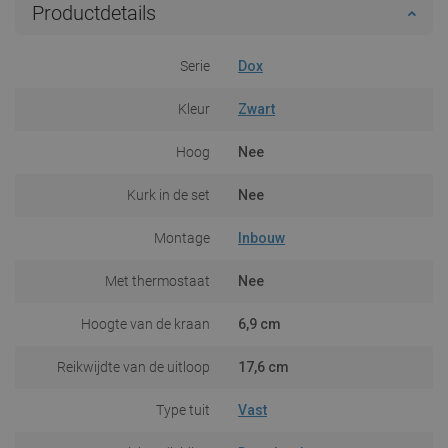
Productdetails
Serie
Dox
Kleur
Zwart
Hoog
Nee
Kurk in de set
Nee
Montage
Inbouw
Met thermostaat
Nee
Hoogte van de kraan
6,9 cm
Reikwijdte van de uitloop
17,6 cm
Type tuit
Vast