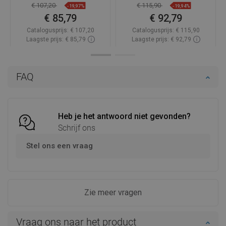
€ 107,20
€ 115,90
-19,97%
-19,94%
€ 85,79
€ 92,79
Catalogusprijs:
€ 107,20
Catalogusprijs:
€ 115,90
Laagste prijs: € 85,79
Laagste prijs: € 92,79
Beschikbaarheid:
Op voorraad
Beschikbaarheid:
Op voorraad
In winkelwagen
In winkelwagen
FAQ
Vergelijk
favorite_border
Favoriet
Vergelijk
favorite_border
Favoriet
Heb je het antwoord niet gevonden?
Schrijf ons
Stel ons een vraag
Zie meer vragen
Vraag ons naar het product