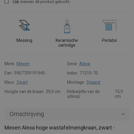
mensen
dit product gekocht.
1
3
8
Messing
Keramische
Perlator
cartridge
Merk:
Mexen
Serie:
Alexa
Ean:
5907709191945
Index:
71210-70
Kleur:
Zwart
Montage:
Staand
Hoogte van de kraan:
29,5 cm
Reikwijdte van de
15,9
uitloop:
cm
Omschrijving
Mexen Alexa hoge wastafelmengkraan, zwart -