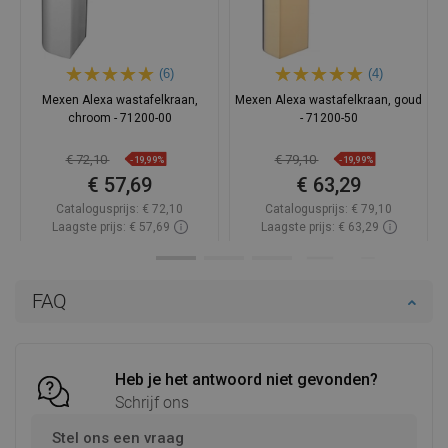
(6)
(4)
Mexen Alexa wastafelkraan,
Mexen Alexa wastafelkraan, goud
chroom - 71200-00
- 71200-50
€ 72,10
€ 79,10
-19,99%
-19,99%
€ 57,69
€ 63,29
Catalogusprijs:
€ 72,10
Catalogusprijs:
€ 79,10
Laagste prijs: € 57,69
Laagste prijs: € 63,29
Beschikbaarheid:
Op voorraad
Beschikbaarheid:
Op voorraad
In winkelwagen
In winkelwagen
FAQ
Vergelijk
favorite_border
Favoriet
Vergelijk
favorite_border
Favoriet
Heb je het antwoord niet gevonden?
Schrijf ons
Stel ons een vraag