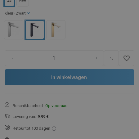
Nee
Ja
Kleur
- Zwart
favorite_border
-
+
In winkelwagen
Beschikbaarheid:
Op voorraad
Levering van:
9.99 €
Retour tot 100 dagen