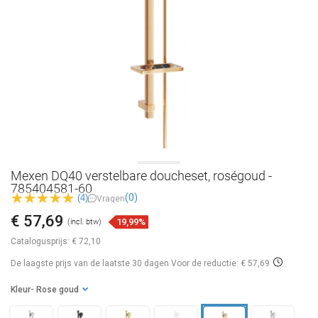
Mexen DQ40 verstelbare doucheset, roségoud -
785404581-60
(0)
(4)
Vragen
€ 57,69
19,99%
(incl. btw)
Catalogusprijs:
€ 72,10
De laagste prijs van de laatste 30 dagen
Voor de reductie: € 57,69
Kleur
- Rose goud