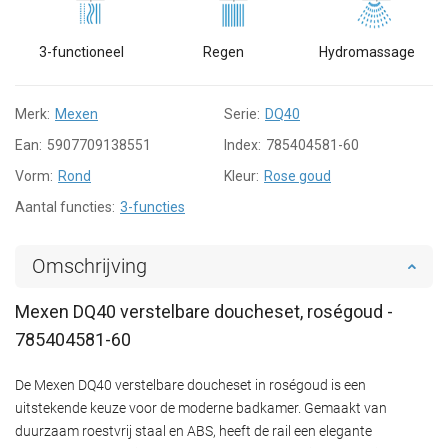
3-functioneel
Regen
Hydromassage
Merk:
Mexen
Serie:
DQ40
Ean:
5907709138551
Index:
785404581-60
Vorm:
Rond
Kleur:
Rose goud
Aantal functies:
3-functies
Omschrijving
Mexen DQ40 verstelbare doucheset, roségoud -
785404581-60
De Mexen DQ40 verstelbare doucheset in roségoud is een
uitstekende keuze voor de moderne badkamer. Gemaakt van
duurzaam roestvrij staal en ABS, heeft de rail een elegante