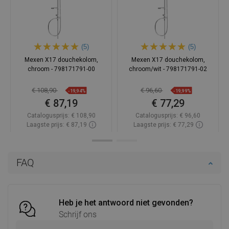
(5)
(5)
Mexen X17 douchekolom,
Mexen X17 douchekolom,
chroom - 798171791-00
chroom/wit - 798171791-02
€ 108,90
€ 96,60
-19,94%
-19,99%
€ 87,19
€ 77,29
Catalogusprijs:
€ 108,90
Catalogusprijs:
€ 96,60
Laagste prijs: € 87,19
Laagste prijs: € 77,29
Beschikbaarheid:
Op voorraad
Beschikbaarheid:
Op voorraad
In winkelwagen
In winkelwagen
FAQ
Vergelijk
favorite_border
Favoriet
Vergelijk
favorite_border
Favoriet
Heb je het antwoord niet gevonden?
Schrijf ons