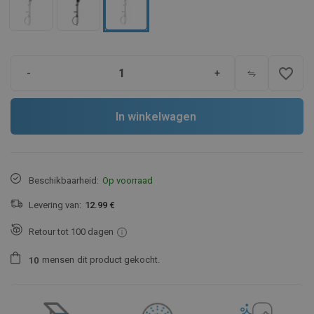
favorite_border
-
+
In winkelwagen
Beschikbaarheid:
Op voorraad
Levering van:
12.99 €
Retour tot 100 dagen
mensen
dit product gekocht.
1
0