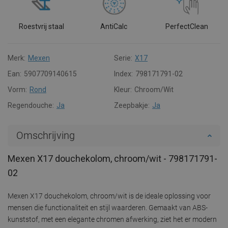
Roestvrij staal
AntiCalc
PerfectClean
Merk:
Mexen
Serie:
X17
Ean:
5907709140615
Index:
798171791-02
Vorm:
Rond
Kleur:
Chroom/Wit
Regendouche:
Ja
Zeepbakje:
Ja
Omschrijving
Mexen X17 douchekolom, chroom/wit - 798171791-
02
Mexen X17 douchekolom, chroom/wit is de ideale oplossing voor
mensen die functionaliteit en stijl waarderen. Gemaakt van ABS-
kunststof, met een elegante chromen afwerking, ziet het er modern