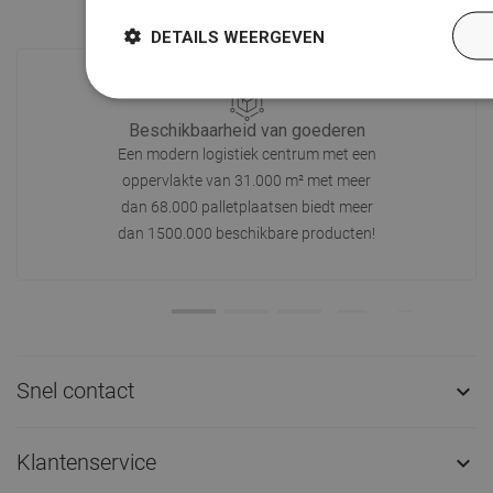
DETAILS WEERGEVEN
Beschikbaarheid van goederen
Een modern logistiek centrum met een
oppervlakte van 31.000 m² met meer
dan 68.000 palletplaatsen biedt meer
dan 1500.000 beschikbare producten!
Snel contact

Klantenservice
