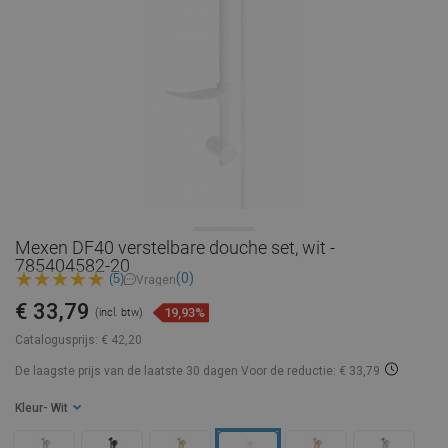
Mexen DF40 verstelbare douche set, wit -
785404582-20
(0)
(5)
Vragen
€ 33,79
19,93%
(incl. btw)
Catalogusprijs:
€ 42,20
De laagste prijs van de laatste 30 dagen
Voor de reductie: € 33,79
Kleur
- Wit