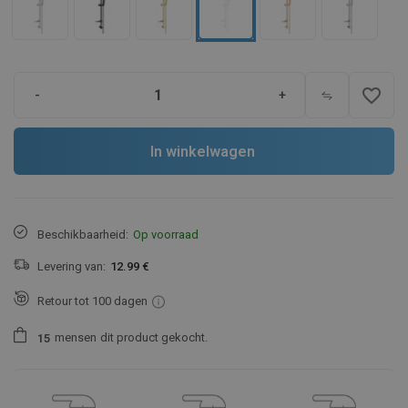
favorite_border
-
+
In winkelwagen
Beschikbaarheid:
Op voorraad
Levering van:
12.99 €
Retour tot 100 dagen
mensen
dit product gekocht.
1
5