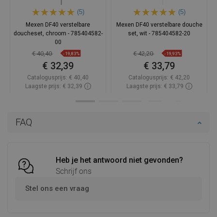
(5)
(5)
Mexen DF40 verstelbare
Mexen DF40 verstelbare douche
doucheset, chroom - 785404582-
set, wit - 785404582-20
00
€ 40,40
€ 42,20
-19,83%
-19,93%
€ 32,39
€ 33,79
Catalogusprijs:
€ 40,40
Catalogusprijs:
€ 42,20
Laagste prijs: € 32,39
Laagste prijs: € 33,79
Beschikbaarheid:
Op voorraad
Beschikbaarheid:
Op voorraad
In winkelwagen
In winkelwagen
FAQ
Vergelijk
favorite_border
Favoriet
Vergelijk
favorite_border
Favoriet
Heb je het antwoord niet gevonden?
Schrijf ons
Stel ons een vraag