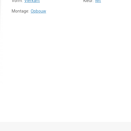
Vorm:
Vierkant
Kleur:
Wit
Montage:
Opbouw