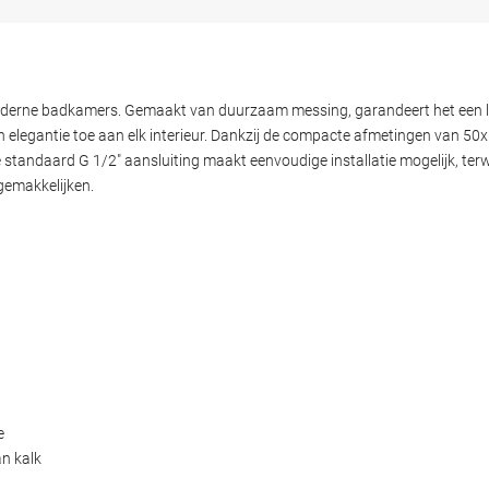
oderne badkamers. Gemaakt van duurzaam messing, garandeert het een 
en elegantie toe aan elk interieur. Dankzij de compacte afmetingen van 5
 standaard G 1/2" aansluiting maakt eenvoudige installatie mogelijk, terwi
gemakkelijken.
e
an kalk