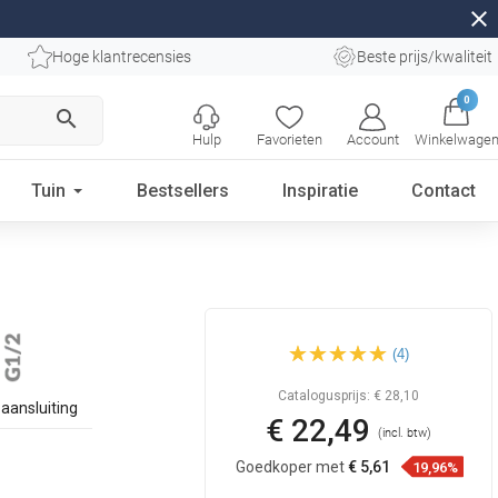
close
Hoge klantrecensies
Beste prijs/kwaliteit
0
search
Hulp
Favorieten
Account
Winkelwage
Tuin
Bestsellers
Inspiratie
Contact
Mexen zijmondstuk opbouw,
(4)
wit - 79360-20
Catalogusprijs:
€ 28,10
aansluiting
€ 22,49
(incl. btw)
Goedkoper met
€ 5,61
19,96%