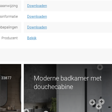
saanwijzing
Downloaden
dsinformatie
Downloaden
ebepalingen
Downloaden
Producent
Bekijk
Moderne badkamer met
33877
douchecabine