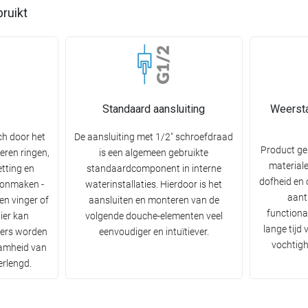
bruikt
Standaard aansluiting
Weersta
ch door het
De aansluiting met 1/2" schroefdraad
Product g
eren ringen,
is een algemeen gebruikte
materiale
etting en
standaardcomponent in interne
dofheid en 
oonmaken -
waterinstallaties. Hierdoor is het
aantr
n vinger of
aansluiten en monteren van de
functiona
ier kan
volgende douche-elementen veel
lange tijd
iers worden
eenvoudiger en intuïtiever.
vochtigh
amheid van
erlengd.