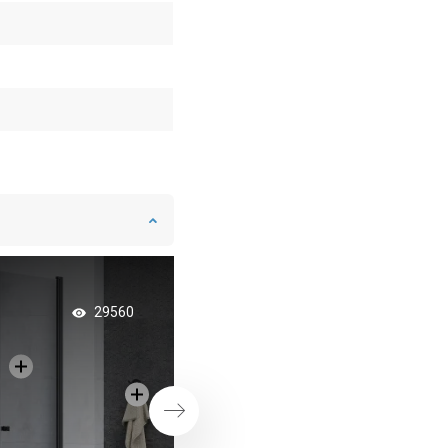
Badkamer in glamour
29560
Volgende