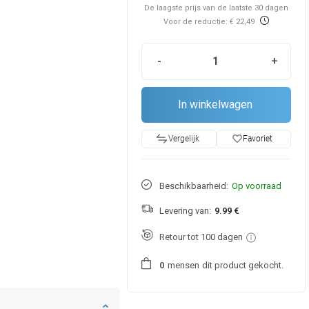
De laagste prijs van de laatste 30 dagen
Voor de reductie: € 22,49
-
+
In winkelwagen
favorite_border
Favoriet
Vergelijk
Beschikbaarheid:
Op voorraad
Levering van:
9.99 €
Retour tot 100 dagen
mensen
dit product gekocht.
0