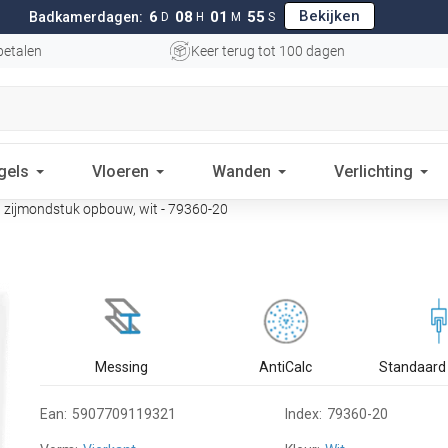
Bekijken
6
08
01
54
Badkamerdagen:
D
H
M
S
betalen
Keer terug tot 100 dagen
gels
Vloeren
Wanden
Verlichting
zijmondstuk opbouw, wit - 79360-20
Messing
AntiCalc
Standaard 
Ean:
5907709119321
Index:
79360-20