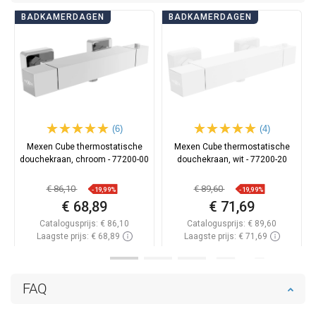
BADKAMERDAGEN
BADKAMERDAGEN
(6)
(4)
Mexen Cube thermostatische
Mexen Cube thermostatische
douchekraan, chroom - 77200-00
douchekraan, wit - 77200-20
€ 86,10
€ 89,60
-19,99%
-19,99%
€ 68,89
€ 71,69
Catalogusprijs:
€ 86,10
Catalogusprijs:
€ 89,60
Laagste prijs: € 68,89
Laagste prijs: € 71,69
Beschikbaarheid:
Op voorraad
Beschikbaarheid:
Op voorraad
In winkelwagen
In winkelwagen
FAQ
Vergelijk
favorite_border
Favoriet
Vergelijk
favorite_border
Favoriet