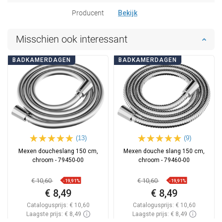
Producent
Bekijk
Misschien ook interessant
BADKAMERDAGEN
BADKAMERDAGEN
(13)
(9)
Mexen doucheslang 150 cm,
Mexen douche slang 150 cm,
chroom - 79450-00
chroom - 79460-00
€ 10,60
€ 10,60
-19,91%
-19,91%
€ 8,49
€ 8,49
Catalogusprijs:
€ 10,60
Catalogusprijs:
€ 10,60
Laagste prijs: € 8,49
Laagste prijs: € 8,49