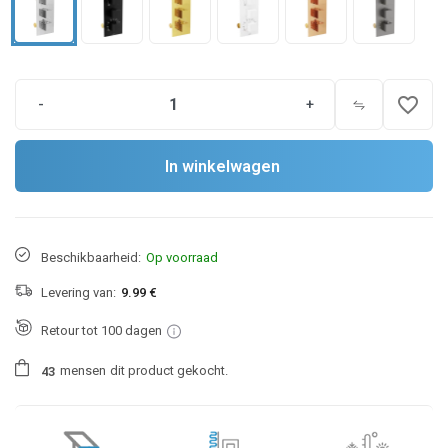
favorite_border
-
+
In winkelwagen
Beschikbaarheid:
Op voorraad
Levering van:
9.99 €
Retour tot 100 dagen
mensen
dit product gekocht.
4
3