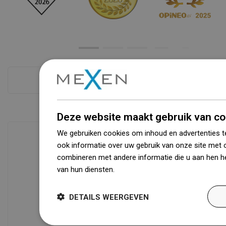
Zie alles
Deze website maakt gebruik van co
We gebruiken cookies om inhoud en advertenties t
ook informatie over uw gebruik van onze site met 
combineren met andere informatie die u aan hen he
Beschikbaarheid van goederen
van hun diensten.
Dowiedz się więcej
Een modern logistiek centrum met een
oppervlakte van 31.000 m² met meer
dan 68.000 palletplaatsen biedt meer
DETAILS WEERGEVEN
dan 1500.000 beschikbare producten!