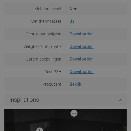
Met doucheset
Nee
Met thermostaat
Ja
Gebruiksaanwijzing
Downloaden
Veiligheidsinformatie
Downloaden
Garantiebepalingen
Downloaden
Test PZH
Downloaden
Producent
Bekijk
Inspirations