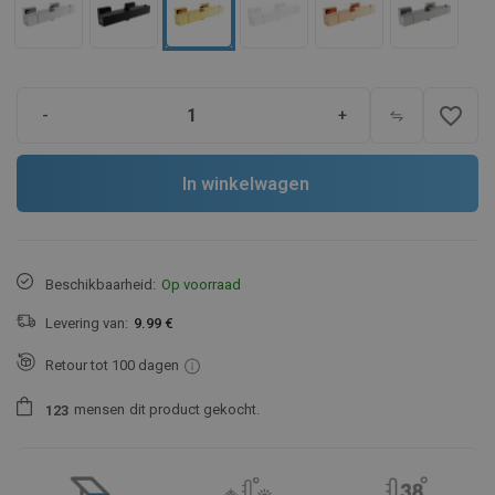
favorite_border
-
+
In winkelwagen
Beschikbaarheid:
Op voorraad
Levering van:
9.99 €
Retour tot 100 dagen
mensen
dit product gekocht.
1
2
3