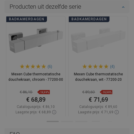
Producten uit dezelfde serie
BADKAMERDAGEN
BADKAMERDAGEN
(6)
(4)
Mexen Cube thermostatische
Mexen Cube thermostatische
douchekraan, chroom - 77200-00
douchekraan, wit - 77200-20
€ 86,10
€ 89,60
-19,99%
-19,99%
€ 68,89
€ 71,69
Catalogusprijs:
€ 86,10
Catalogusprijs:
€ 89,60
Laagste prijs: € 68,89
Laagste prijs: € 71,69
Beschikbaarheid:
Op voorraad
Beschikbaarheid:
Op voorraad
In winkelwagen
In winkelwagen