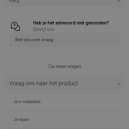
FAQ
Vergelijk
favorite_border
Favoriet
Vergelijk
favorite_border
Favoriet
Heb je het antwoord niet gevonden?
Schrijf ons
Stel ons een vraag
Zie meer vragen
Vraag ons naar het product