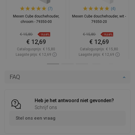
(7)
(4)
Mexen Cube douchehouder,
Mexen Cube douchehouder, wit -
chroom - 79350-00
79350-20
€ 15,80
€ 15,80
-19,68%
-19,68%
€ 12,69
€ 12,69
Catalogusprijs:
€ 15,80
Catalogusprijs:
€ 15,80
Laagste prijs: € 12,69
Laagste prijs: € 12,69
Beschikbaarheid:
Op voorraad
Beschikbaarheid:
Op voorraad
In winkelwagen
In winkelwagen
FAQ
Vergelijk
favorite_border
Favoriet
Vergelijk
favorite_border
Favoriet
Heb je het antwoord niet gevonden?
Schrijf ons
Stel ons een vraag