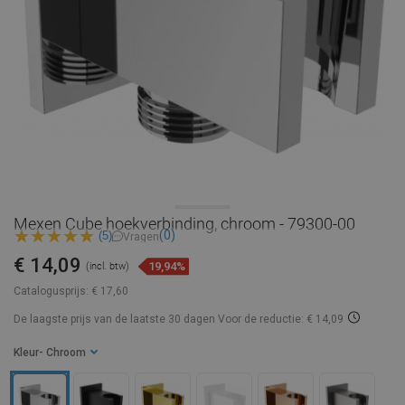
Mexen Cube hoekverbinding, chroom - 79300-00
(0)
(5)
Vragen
€ 14,09
19,94%
(incl. btw)
Catalogusprijs:
€ 17,60
De laagste prijs van de laatste 30 dagen
Voor de reductie: € 14,09
Kleur
- Chroom