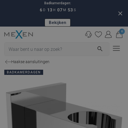
Badkamerdagen:
6
13
07
52
D
H
M
S
close
Bekijken
0
search
Haakse aansluitingen
BADKAMERDAGEN