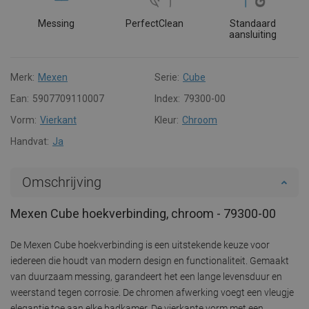
Messing
PerfectClean
Standaard
aansluiting
Merk:
Mexen
Serie:
Cube
Ean:
5907709110007
Index:
79300-00
Vorm:
Vierkant
Kleur:
Chroom
Handvat:
Ja
Omschrijving
Mexen Cube hoekverbinding, chroom - 79300-00
De Mexen Cube hoekverbinding is een uitstekende keuze voor
iedereen die houdt van modern design en functionaliteit. Gemaakt
van duurzaam messing, garandeert het een lange levensduur en
weerstand tegen corrosie. De chromen afwerking voegt een vleugje
elegantie toe aan elke badkamer. De vierkante vorm met een