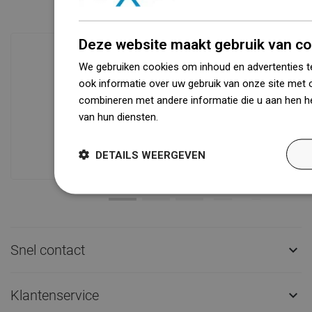
Deze website maakt gebruik van co
We gebruiken cookies om inhoud en advertenties t
ook informatie over uw gebruik van onze site met 
Beschikbaarheid van goederen
combineren met andere informatie die u aan hen he
Een modern logistiek centrum met een
van hun diensten.
Dowiedz się więcej
oppervlakte van 31.000 m² met meer
dan 68.000 palletplaatsen biedt meer
dan 1500.000 beschikbare producten!
DETAILS WEERGEVEN
Snel contact

Klantenservice
