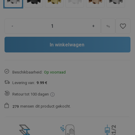
favorite_border
-
+
In winkelwagen
Beschikbaarheid:
Op voorraad
Levering van:
9.99 €
Retour tot 100 dagen
mensen
dit product gekocht.
2
7
9