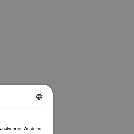
POLISH
CZECH
GERMAN
 analyseren. We delen
ENGLISH