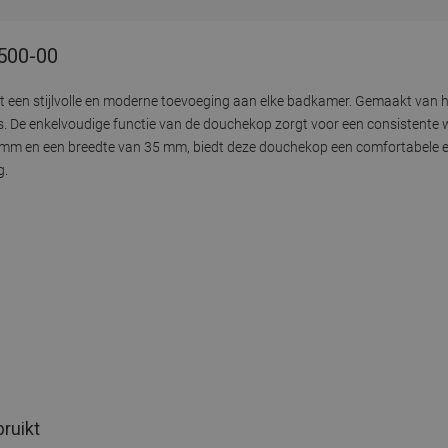
9500-00
t een stijlvolle en moderne toevoeging aan elke badkamer. Gemaakt van
De enkelvoudige functie van de douchekop zorgt voor een consistente wa
0 mm en een breedte van 35 mm, biedt deze douchekop een comfortabele e
g.
bruikt