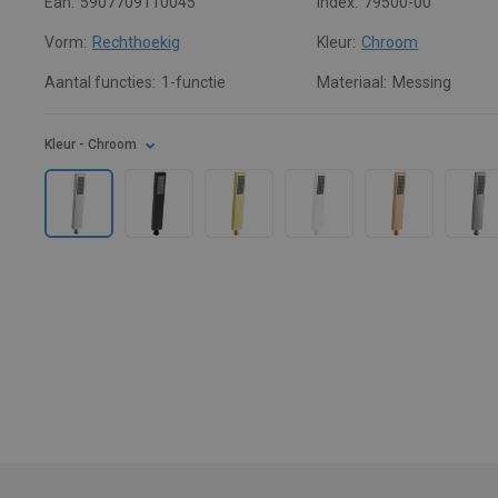
Ean:
5907709110045
Index:
79500-00
Vorm:
Rechthoekig
Kleur:
Chroom
Aantal functies:
1-functie
Materiaal:
Messing
Kleur
- Chroom