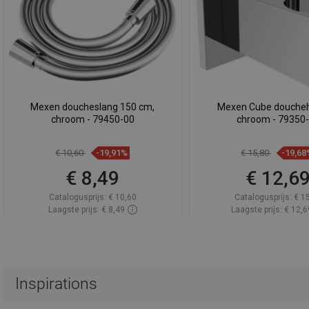
Mexen doucheslang 150 cm,
Mexen Cube doucheh
chroom - 79450-00
chroom - 79350
€ 10,60
-19,91%
€ 15,80
-19,68
€ 8,49
€ 12,6
Catalogusprijs:
€ 10,60
Catalogusprijs:
€ 1
Laagste prijs: € 8,49
Laagste prijs: € 12,6
Beschikbaarheid:
Op voorraad
Beschikbaarheid:
Op v
In winkelwagen
In winkelwa
Vergelijk
favorite_border
Favoriet
Vergelijk
favorite_border
F
Inspirations