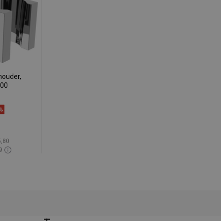
ouder,
-00
%
9
5,80
9
oorraad
gen
avoriet