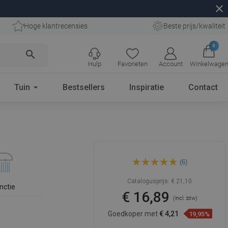
close
Hoge klantrecensies
Beste prijs/kwaliteit
0
search
Hulp
Favorieten
Account
Winkelwage
Tuin
Bestsellers
Inspiratie
Contact
Mexen R-02 handdouche 1-
(6)
functie, chroom - 79500-00
Catalogusprijs:
€ 21,10
nctie
€ 16,89
(incl. btw)
Goedkoper met
€ 4,21
19,95%