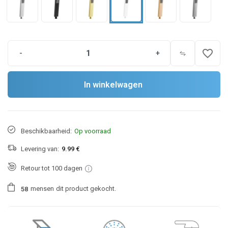
favorite_border
-
+
In winkelwagen
Beschikbaarheid:
Op voorraad
Levering van:
9.99 €
Retour tot 100 dagen
mensen
dit product gekocht.
5
8