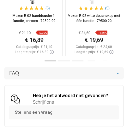
(6)
(5)
Mexen R-02 handdouche 1-
Mexen R-02 witte douchekop met
functie, chroom - 79500-00
één functie - 79500-20
€ 21,10
€ 24,60
-19,95%
-19,96%
€ 16,89
€ 19,69
Catalogusprijs:
€ 21,10
Catalogusprijs:
€ 24,60
Laagste prijs: € 16,89
Laagste prijs: € 19,69
Beschikbaarheid:
Op voorraad
Beschikbaarheid:
Op voorraad
In winkelwagen
In winkelwagen
FAQ
Vergelijk
favorite_border
Favoriet
Vergelijk
favorite_border
Favoriet
Heb je het antwoord niet gevonden?
Schrijf ons
Stel ons een vraag