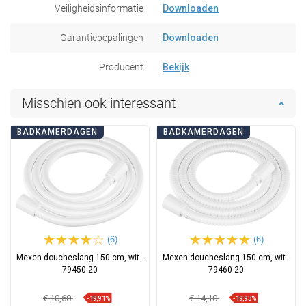
Veiligheidsinformatie
Downloaden
Garantiebepalingen
Downloaden
Producent
Bekijk
Misschien ook interessant
BADKAMERDAGEN
BADKAMERDAGEN
(6)
(6)
Mexen doucheslang 150 cm, wit -
Mexen doucheslang 150 cm, wit -
79450-20
79460-20
€ 10,60
€ 14,10
-19,91%
-19,93%