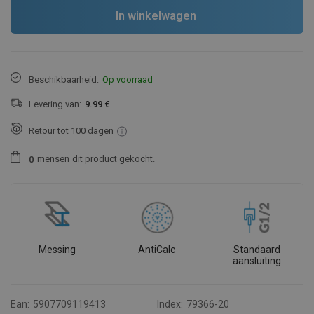
In winkelwagen
Beschikbaarheid:
Op voorraad
Levering van:
9.99 €
Retour tot 100 dagen
mensen
dit product gekocht.
0
Messing
AntiCalc
Standaard
aansluiting
Ean:
5907709119413
Index:
79366-20