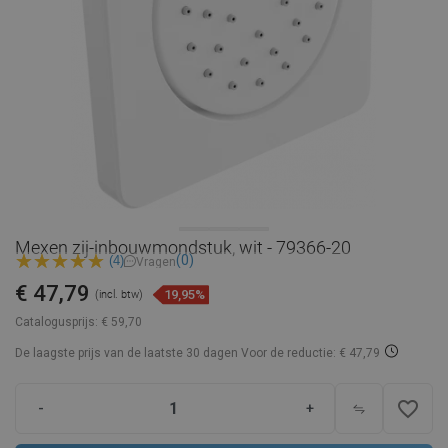
Mexen zij-inbouwmondstuk, wit - 79366-20
(0)
(4)
Vragen
€ 47,79
19,95%
(incl. btw)
Catalogusprijs:
€ 59,70
De laagste prijs van de laatste 30 dagen
Voor de reductie: € 47,79
favorite_border
-
+