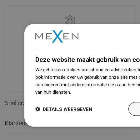
Beschikbaarheid van goederen
Een modern logistiek centrum met een
oppervlakte van 31.000 m² met meer
dan 68.000 palletplaatsen biedt meer
dan 1500.000 beschikbare producten!
Deze website maakt gebruik van co
We gebruiken cookies om inhoud en advertenties t
ook informatie over uw gebruik van onze site met 
combineren met andere informatie die u aan hen he
van hun diensten.
Dowiedz się więcej
Snel contact

DETAILS WEERGEVEN
Klantenservice
