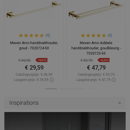
(4)
(4)
Mexen Arno handdoekhouder,
Mexen Arno dubbele
goud - 7020724-50
handdoekhouder, goudkleurig -
7020725-50
€ 36,90
€ 59,70
-19,81%
-19,95%
€ 29,59
€ 47,79
Catalogusprijs:
€ 36,90
Catalogusprijs:
€ 59,70
Laagste prijs: € 29,59
Laagste prijs: € 47,79
Beschikbaarheid:
Op voorraad
Beschikbaarheid:
Op voorraad
In winkelwagen
In winkelwagen
Inspirations
Vergelijk
favorite_border
Favoriet
Vergelijk
favorite_border
Favoriet