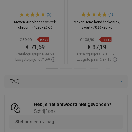
(5)
(4)
Mexen Arno handdoekrek,
Mexen Arno handdoekenrek,
chroom - 7020720-00
zwart - 7020720-70
€ 89,60
€ 108,90
-19,99%
-19,94%
€ 71,69
€ 87,19
Catalogusprijs:
€ 89,60
Catalogusprijs:
€ 108,90
Laagste prijs: € 71,69
Laagste prijs: € 87,19
Beschikbaarheid:
Op voorraad
Beschikbaarheid:
Op voorraad
In winkelwagen
In winkelwagen
FAQ
Vergelijk
favorite_border
Favoriet
Vergelijk
favorite_border
Favoriet
Heb je het antwoord niet gevonden?
Schrijf ons
Stel ons een vraag