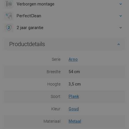
Verborgen montage
PerfectClean
2 jaar garantie
Productdetails
Serie
Arno
Breedte
54 cm
Hoogte
3,5 cm
Soort
Plank
Kleur
Goud
Materiaal
Metaal