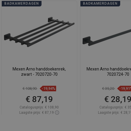
BADKAMERDAGEN
BADKAMERDAGEN
Mexen Arno handdoekenrek,
Mexen Arno handdoekrek
zwart - 7020720-70
7020724-70
€ 108,90
-19,94%
€ 35,20
-19,91
€ 87,19
€ 28,1
Catalogusprijs:
€ 108,90
Catalogusprijs:
€ 3
Laagste prijs: € 87,19
Laagste prijs: € 28,1
Beschikbaarheid:
Op voorraad
Beschikbaarheid:
Op v
In winkelwagen
In winkelwa