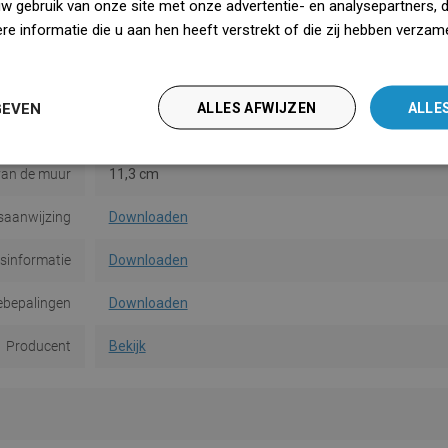
Materiaal
Metaal
uw gebruik van onze site met onze advertentie- en analysepartners, 
e informatie die u aan hen heeft verstrekt of die zij hebben verzam
Vorm
Vierkant
iedz się więcej
gemethode
Op deuvels
GEVEN
ALLES AFWIJZEN
ALLE
Aantal
2
van de muur
11,3 cm
saanwijzing
Downloaden
dsinformatie
Downloaden
ebepalingen
Downloaden
Producent
Bekijk