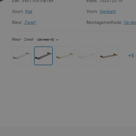
Ean:
5907709108189
Index:
7020725-70
Soort:
Rail
Vorm:
Vierkant
Kleur:
Zwart
Montagemethode:
Op de
Kleur
- Zwart
- (
zie meer
+5
)
+5