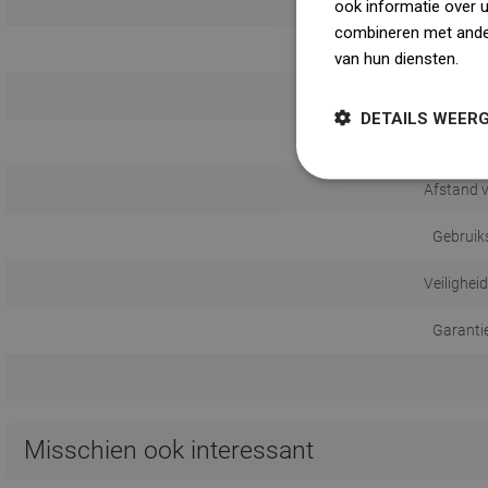
ook informatie over 
combineren met ander
van hun diensten.
Dow
Monta
DETAILS WEER
Afstand 
Gebruik
Veilighei
Garanti
Misschien ook interessant