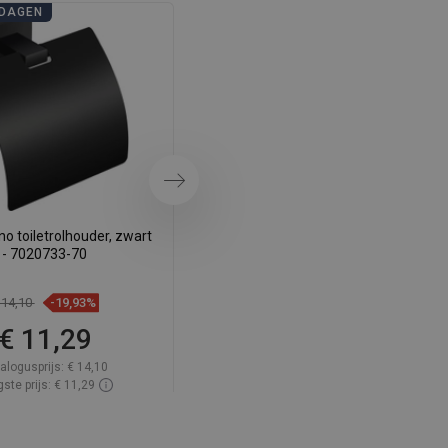
DAGEN
BADKAMERDAGEN
SWEDISH
FINNISH
PORTUGUESE
CROATIAN
GREEK
Volgende
SLOVENIAN
o toiletrolhouder, zwart
Mexen Arno toiletrolhouder, zwart
- 7020733-70
- 70207333-70
 14,10
-19,93%
€ 14,10
-19,93%
€ 11,29
€ 11,29
alogusprijs:
€ 14,10
Catalogusprijs:
€ 14,10
ste prijs: € 11,29
Laagste prijs: € 11,29
baarheid:
Op voorraad
Beschikbaarheid:
Op voorraad
In winkelwagen
In winkelwagen