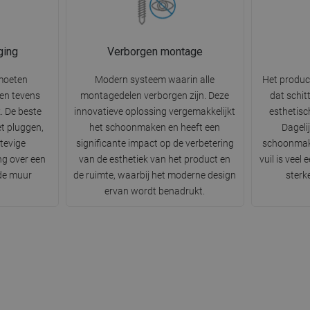
ging
Verborgen montage
moeten
Modern systeem waarin alle
Het produc
n en tevens
montagedelen verborgen zijn. Deze
dat schit
k. De beste
innovatieve oplossing vergemakkelijkt
esthetisc
t pluggen,
het schoonmaken en heeft een
Dageli
tevige
significante impact op de verbetering
schoonmak
ng over een
van de esthetiek van het product en
vuil is veel
 de muur
de ruimte, waarbij het moderne design
sterk
ervan wordt benadrukt.