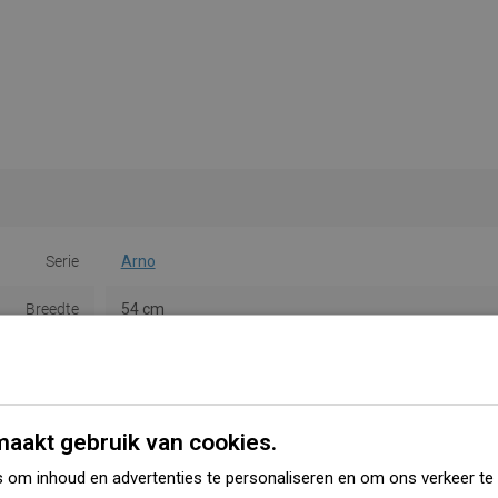
Serie
Arno
Breedte
54 cm
Hoogte
3,5 cm
Soort
Rail
aakt gebruik van cookies.
Kleur
Zwart
 om inhoud en advertenties te personaliseren en om ons verkeer te