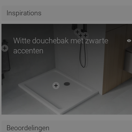
Vergelijk
favorite_border
Favoriet
Vergelijk
favorite_border
F
Inspirations
Witte douchebak met zwarte
accenten
Beoordelingen