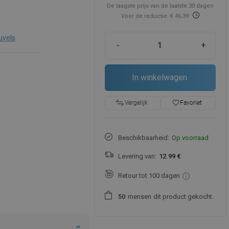
De laagste prijs van de laatste 30 dagen
Voor de reductie: € 46,39
uvels
-
+
In winkelwagen
favorite_border
Favoriet
Vergelijk
Beschikbaarheid:
Op voorraad
Levering van:
12.99 €
Retour tot 100 dagen
mensen
dit product gekocht.
5
0