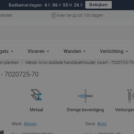
Bekijken
6
06
55
25
Badkamerdagen:
D
H
M
S
betalen
Keer terug tot 100 dagen
gels
Vloeren
Wanden
Verlichting
n planken
Mexen Arno dubbele handdoekhouder, zwart - 7020725-70
 - 7020725-70
Metaal
Stevige bevestiging
Verborge
Merk:
Mexen
Serie:
Arno