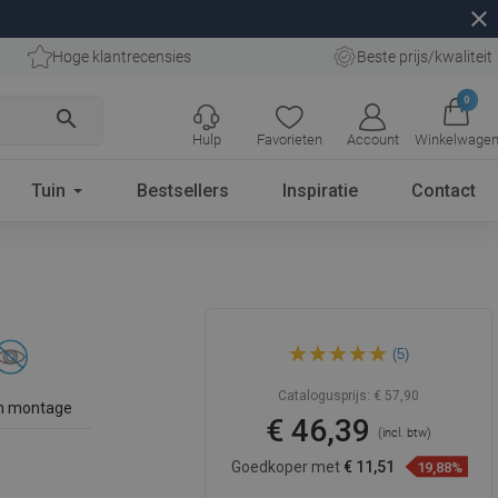
close
Hoge klantrecensies
Beste prijs/kwaliteit
0
search
Hulp
Favorieten
Account
Winkelwage
Tuin
Bestsellers
Inspiratie
Contact
Mexen Arno dubbele
(5)
handdoekhouder, zwart -
7020725-70
Catalogusprijs:
€ 57,90
n montage
€ 46,39
(incl. btw)
Goedkoper met
€ 11,51
19,88%