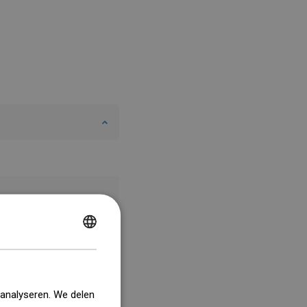
POLISH
CZECH
GERMAN
 analyseren. We delen
ENGLISH