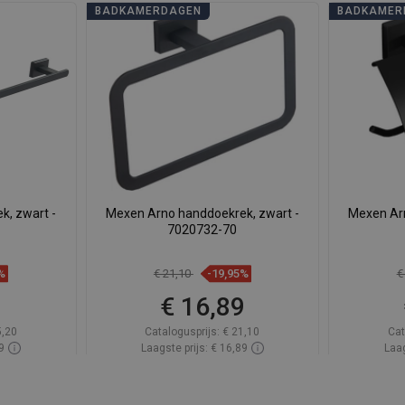
BADKAMERDAGEN
BADKAMER
, zwart -
Mexen Arno handdoekrek, zwart -
Mexen Arn
7020732-70
%
€ 21,10
-19,95%
€
9
€ 16,89
5,20
Catalogusprijs:
€ 21,10
Cat
9
Laagste prijs: € 16,89
Laag
oorraad
Beschikbaarheid:
Op voorraad
Beschik
gen
In winkelwagen